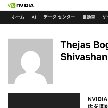
Skip
to
content
ホーム
AI
データ センター
自動車
ゲ
Thejas B
Shivashan
NVIDI
供を開