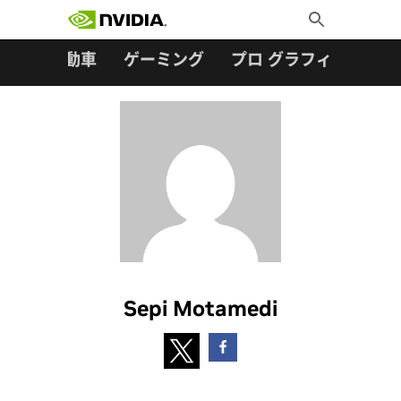
検索:
Skip
Toggle
to
Search
content
ター
自動車
ゲーミング
プロ グラフィックス
Sepi Motamedi