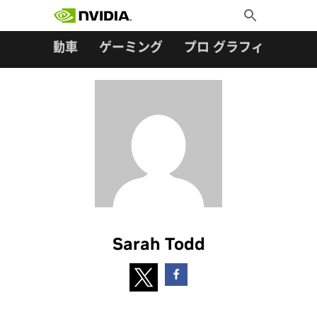
検索:
Skip
Toggle
to
Search
content
ター
自動車
ゲーミング
プロ グラフィックス
Sarah Todd