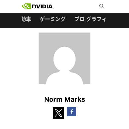
検索:
Skip
Toggle
to
Search
content
ター
自動車
ゲーミング
プロ グラフィックス
Norm Marks