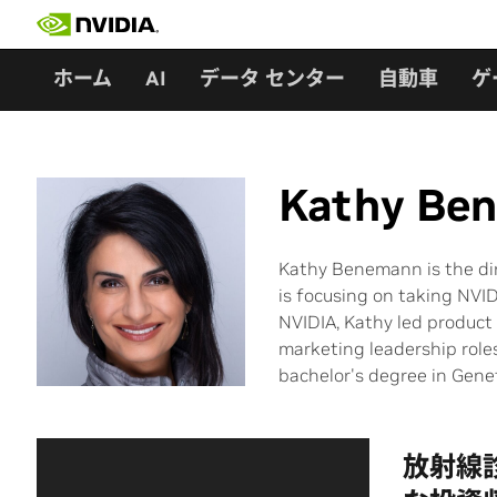
Skip
to
content
ホーム
AI
データ センター
自動車
ゲ
Kathy Be
Kathy Benemann is the dir
is focusing on taking NVID
NVIDIA, Kathy led product
marketing leadership roles
bachelor's degree in Gene
放射線