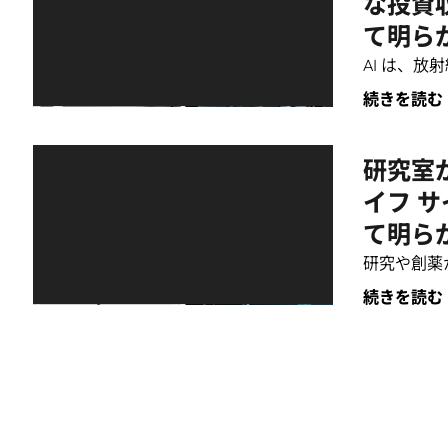
な投資
て明ら
AI は、
続きを読む
研究室
イフ 
て明ら
研究や創薬
続きを読む