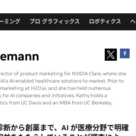
ーミング
プロ グラフィックス
ロボティクス
ヘ
nemann
ector of product marketing for NVIDIA Clara, where she
IA's AI-enabled healthcare solutions to market. Prior to
 marketing at H2O.ai, and she has held numerous
 for AI companies and initiatives. Kathy holds a
tics from UC Davis and an MBA from UC Berkeley.
診断から創薬まで、AI が医療分野で明確