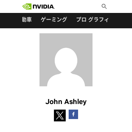
検索:
Skip
Toggle
to
Search
content
ター
自動車
ゲーミング
プロ グラフィックス
John Ashley