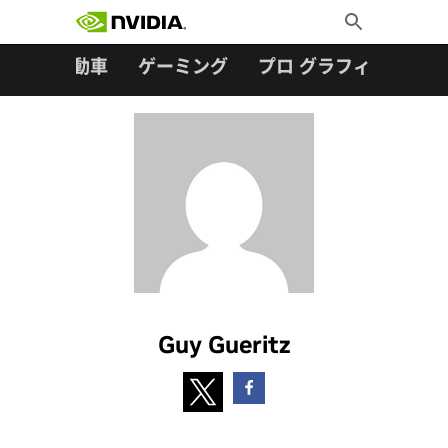
検索:
Skip
Toggle
to
Search
content
ター
自動車
ゲーミング
プロ グラフィックス
Guy Gueritz