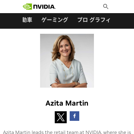
検索:
Skip
Toggle
to
Search
content
ター
自動車
ゲーミング
プロ グラフィックス
Azita Martin
Azita Martin leads the retail team at NVIDIA, where she is