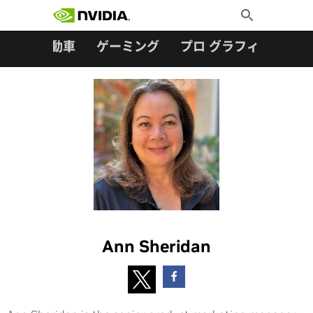
検索:
Skip
Toggle
to
Search
content
ター
自動車
ゲーミング
プロ グラフィックス
Ann Sheridan