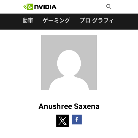
検索:
Skip
Toggle
to
Search
content
ター
自動車
ゲーミング
プロ グラフィックス
Anushree Saxena