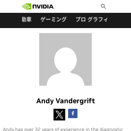
検索:
Skip
Toggle
to
Search
content
ター
自動車
ゲーミング
プロ グラフィックス
Andy Vandergrift
Andy has over 32 years of experience in the diagnostic