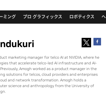
ーミング
プロ グラフィックス
ロボティクス
ヘ
ndukuri
uct marketing manager for telco AI at NVIDIA, where he
gies that accelerate telco-led AI infrastructure and AI-
 Previously, Amogh worked as a product manager in the
ing solutions for telcos, cloud providers and enterprises
, cloud and network transformation. Amogh holds a
uter science and anthropology from the University of
ign.