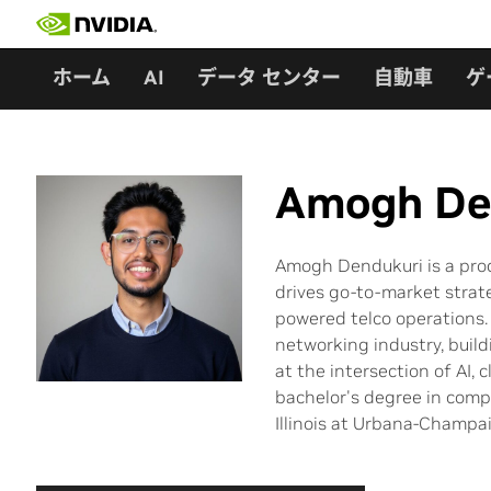
Skip
to
content
ホーム
AI
データ センター
自動車
ゲ
Amogh De
Amogh Dendukuri is a prod
drives go-to-market strate
powered telco operations.
networking industry, build
at the intersection of AI
bachelor's degree in comp
Illinois at Urbana-Champa