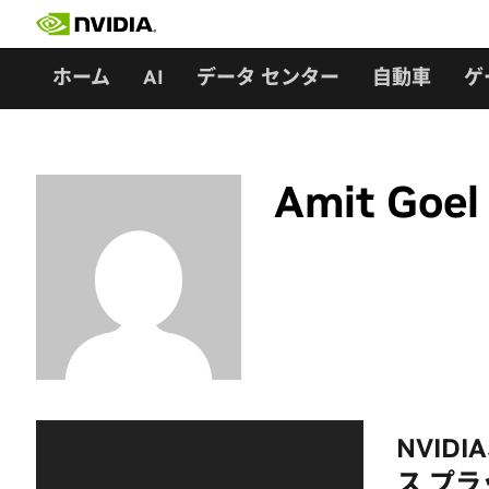
Skip
to
content
ホーム
AI
データ センター
自動車
ゲ
Amit Goel
NVID
ス プ