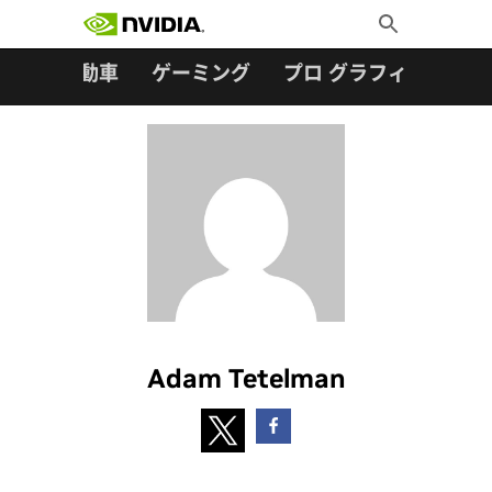
検索:
Skip
Toggle
to
Search
content
ター
自動車
ゲーミング
プロ グラフィックス
Adam Tetelman