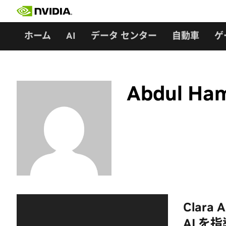
Skip
to
content
ホーム
AI
データ センター
自動車
ゲ
Abdul Ham
Clar
AI を