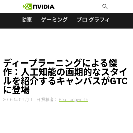
検索:
Skip
Toggle
to
Search
content
ター
自動車
ゲーミング
プロ グラフィックス
ディープラーニングによる傑
作：人工知能の画期的なスタイ
ルを紹介するキャンバスがGTC
に登場
2016 年 04 月 11 日
投稿者：
Bea Longworth