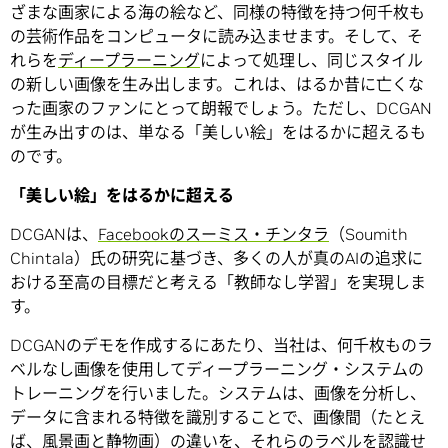
ざまな画家による海の絵など、同様の特徴を持つ何千枚も
の芸術作品をコンピュータに読み込ませます。そして、そ
れらを
ディープラーニング
によって処理し、同じスタイル
の新しい画像を生み出します。これは、はるか昔に亡くな
った画家のファンにとって朗報でしょう。ただし、DCGAN
が生み出すのは、単なる「美しい絵」をはるかに超えるも
のです。
「美しい絵」をはるかに超える
DCGANは、
Facebookのスーミス・チンタラ
（Soumith
Chintala）氏の研究に基づき、多くの人が真のAIの追求に
おける至高の目標だと考える「教師なし学習」を実現しま
す。
DCGANのデモを作成するにあたり、当社は、何千枚ものラ
ベルなし画像を使用してディープラーニング・システムの
トレーニングを行いました。システムは、画像を分析し、
データに含まれる特徴を識別することで、画像間（たとえ
ば、風景画と静物画）の違いを、それらのラベルを認識せ