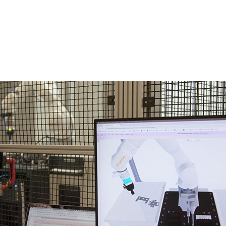
 NVIDIA AI、Isaac Manipulator、
活用に関する協業を発表しました。
と AI ロボティクスを手掛ける Intrinsic は、自律型ロボ
させるため、NVIDIA の AI と Isaac プラットフォー
rinsic は、NVIDIA Isaac Manipulator がもたらす基