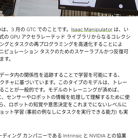
と産業スケーラビリティの飛躍的発展について紹介し、AI
価値を解き放ちました。
は、3 月の GTC でのことです。
Isaac Manipulator
は、い
の GPU アクセラレーテッド ライブラリからなるコレクシ
ーニングとタスクの再プログラミングを高速化することによ
ニピュレーション タスクのためのスケーラブルかつ反復可
ます。
データ内の関係性を追跡することで学習を可能にする、
テクチャに基づいています。このタイプのモデルは、トレー
ることが一般的です。モデルのトレーニングが済めば、
ように、センサーやロボットの情報を処理して理解するために使
ら、ロボットの知覚や意思決定をこれまでにないレベルに
ット学習 (事前の例なしにタスクを実行できる能力) も実
ング カンパニーである Intrinsic と NVIDIA との協業