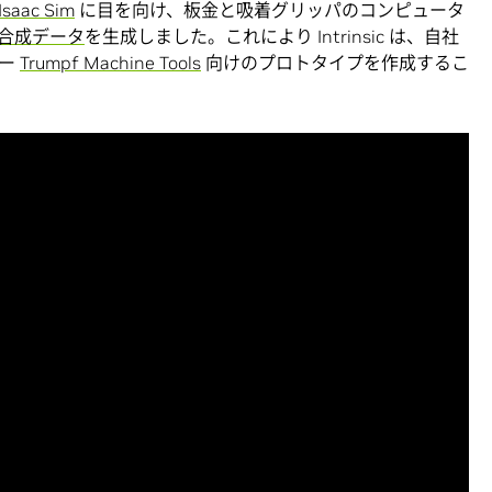
Isaac Sim
に目を向け、板金と吸着グリッパのコンピュータ
合成データ
を生成しました。これにより Intrinsic は、自社
カー
Trumpf Machine Tools
向けのプロトタイプを作成するこ