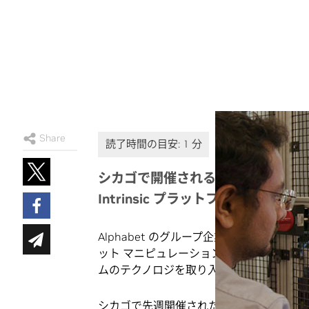
Share
シカゴで開催される Automate で、両社が
Intrinsic プラットフォームの
Alphabet のグループ企業としてソフトウェア
ット マニピュレーションという複雑な分野を前進
ムのテクノロジを取り入れました。
シカゴで先週開催された展示会 Automate で、Int