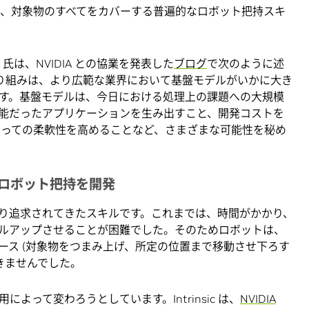
環境、対象物のすべてをカバーする普遍的なロボット把持スキ
White 氏は、NVIDIA との協業を発表した
ブログ
で次のように述
IA との取り組みは、より広範な業界において基盤モデルがいかに大き
す。基盤モデルは、今日における処理上の課題への大規模
能だったアプリケーションを生み出すこと、開発コストを
とっての柔軟性を高めることなど、さまざまな可能性を秘め
り優れたロボット把持を開発
り追求されてきたスキルです。これまでは、時間がかかり、
ルアップさせることが困難でした。そのためロボットは、
ース (対象物をつまみ上げ、所定の位置まで移動させ下ろす
きませんでした。
よって変わろうとしています。Intrinsic は、
NVIDIA