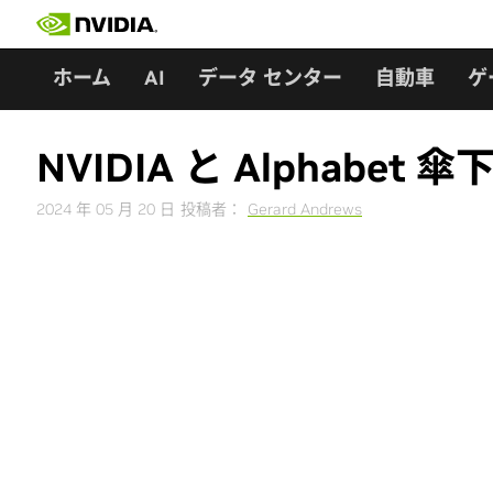
Skip
to
content
ホーム
AI
データ センター
自動車
ゲ
NVIDIA と Alphabe
2024 年 05 月 20 日
投稿者：
Gerard Andrews