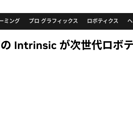
ーミング
プロ グラフィックス
ロボティクス
ヘ
t 傘下の Intrinsic が次