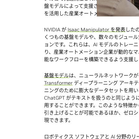
盤モデルによって支援されるロボット把持
を活用した産業オートメーションの新たな
NVIDIA が
Isaac Manipulator を発表
したの
くつもの基盤モデルや、数々のモジュール式
ョンです。これらは、AI モデルのトレ
り、産業オートメーション企業が動的なマ
能なワークフローを構築できるよう支援し
基盤モデル
は、ニューラルネットワークが
Transformer
ディープラーニング アーキ
ニングのために膨大なデータセットを用い
ChatGPT がテキストを扱うのと同じ
用することができます。このような特徴か
引き上げることが可能であるほか、ゼロショ
現できます。
ロボティクス ソフトウェアと AI 分野のリーディ