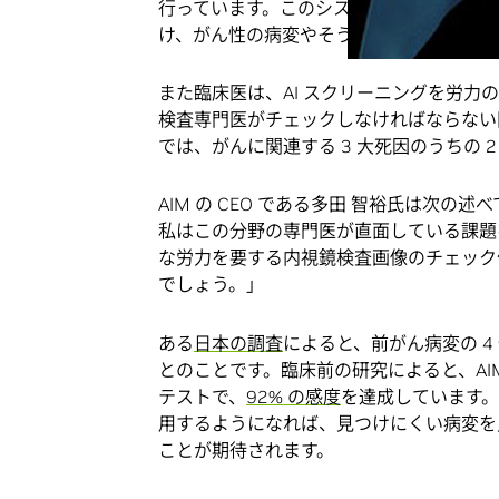
行っています。このシステムは、内視鏡か
け、がん性の病変やそうなるリスクのある
また臨床医は、AI スクリーニングを労
検査専門医がチェックしなければならない医療
では、がんに関連する 3 大死因のうちの 
AIM の CEO である多田 智裕氏は次の
私はこの分野の専門医が直面している課題を
な労力を要する内視鏡検査画像のチェック
でしょう。」
ある
日本の調査
によると、前がん病変の 4
とのことです。臨床前の研究によると、AIM
テストで、
92% の感度
を達成しています。
用するようになれば、見つけにくい病変を
ことが期待されます。