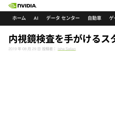
Skip
to
content
ホーム
AI
データ センター
自動車
ゲ
内視鏡検査を手がけるスタ
2019 年 08 月 29 日
投稿者：
Isha Salian