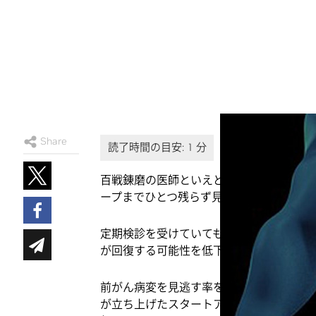
Share
百戦錬磨の医師といえども、消化器系のス
ープまでひとつ残らず見つけ出すことはで
定期検診を受けていてもなおリスクは大き
が回復する可能性を低下させることにもな
前がん病変を見逃す率を減らすため、日本の
が立ち上げたスタートアップ、AIM (AI メ