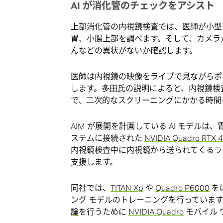
AI が消化管のチェックをアシスト
上部消化管の内視鏡検査では、医師が小型
胃、小腸上部を調べます。そして、カメラ
んなどの異状がないか確認します。
医師は内視鏡の映像をライブで見ながらポ
します。多田氏の説明によると、内視鏡検査
で、二次的なスクリーニングにかかる時間
AIM が展開を計画している AI モデル
ステムに接続された
NVIDIA Quadro RTX 
内視鏡検査中に内視鏡から送られてくるラ
支援します。
同社では、
TITAN Xp
や
Quadro P6000
をは
ング モデルのトレーニングを行っています
論
を行うために
NVIDIA Quadro
モバイル 