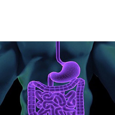
クリーニングの一種である内視鏡検査で、ごく小さなポリ
きません。
く、がんの早期徴候を見逃せば、診断と治療が遅れ、患者
りかねません。
ある内視鏡検査専門医は AI に目を向けました。その医師
ディカルサービス) では、GPU を使った AI システムの開発を