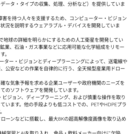
のデータ・タイプの収集、処理、分析など）を提供していま
視覚障害を持つ人々を支援するため、コンピューター・ビジョン
の状況を説明するウェアラブル・デバイスを開発していま
精度で地球の詳細を明らかにするための人工衛星を開発してい
、鉱業、石油・ガス事業などに応用可能な化学組成をリモー
ます。
ピューター・ビジョンとディープラーニングによって、送電線や
査、公安などの作業を自律的に行う、全天候型産業用ドロー
つ正確な気象予報を求める企業ユーザーや政府機関のニーズを
してのソフトウェアを開発しています。
ー・ビジョン、ディープラーニング、および慎重な操作を取り
ています。他の手段よりも低コストでの、PETやHDPEプラ
す。
やドローンなどに搭載し、最大8Kの超高解像度画像を取り込め
 機械学習とAIを取り入れ、食品・飲料メーカー向けに欠陥、