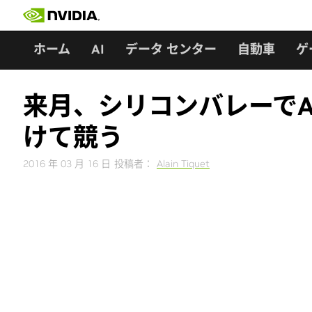
Skip
to
content
ホーム
AI
データ センター
自動車
ゲ
来月、シリコンバレーでA
けて競う
2016 年 03 月 16 日
投稿者：
Alain Tiquet