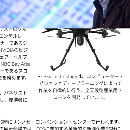
が、最初の4分間に
の4分間に専門
リストのグル
エンデルレ
パートナーであるジ
VIDIAのビジ
ェフ・ヘルプ
C Bay Area
ターであるスコ
BriSky Technologyは、コンピューター・
司会を務めます。
ビジョンとディープラーニングによって
作業を自律的に行う、全天候型産業用ド
、パネリスト
ローンを開発しています。
し、優勝者に
月6日午後2～5時にサンノゼ・コンベンション・センターで行われます。
の展示会場では、ECSに参加する革新的な新興企業65社に