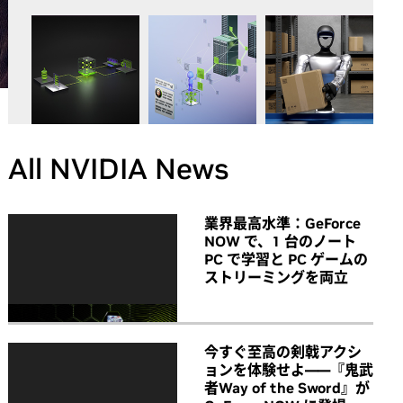
All NVIDIA News
業界最高水準：GeForce
NOW で、1 台のノート
PC で学習と PC ゲームの
ストリーミングを両立
今すぐ至高の剣戟アクシ
ョンを体験せよ――『鬼武
者Way of the Sword』が