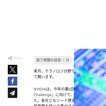
Share
来月、テクノロジ分野で有数の新興企業が
て競います。
NVIDIAは、今年の第8回年次「
新興企業サ
Challenge」に向けて、世界中から寄
た。各社ともシード資金で得た額はわずか