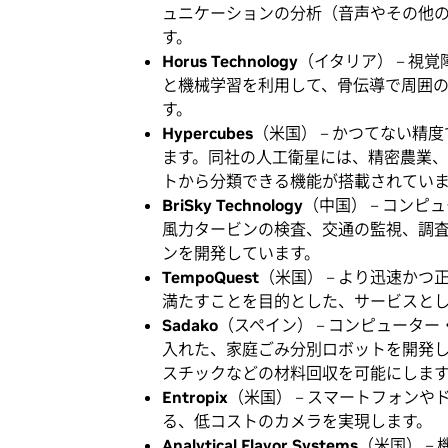
ュニケーションの分析（音声やその他
す。
Horus Technology
（イタリア） – 
と機械学習を利用して、骨伝導で周囲
す。
Hypercubes
（米国） – かつてない
ます。同社の人工衛星には、精密農業
トから分類できる機能が搭載されてい
BriSky Technology
（中国） – コン
風力タービンの検査、交通の監視、調
ンを開発しています。
TempoQuest
（米国） – より迅速か
満たすことを目的とした、サービスと
Sadako
（スペイン） – コンピュータ
入れた、家庭ごみ分別ロボットを開発し
スチックなどの材料回収を可能にしま
Entropix
（米国） – スマートフォン
る、低コストのカメラを実現します。
Analytical Flavor Systems
（米国） –