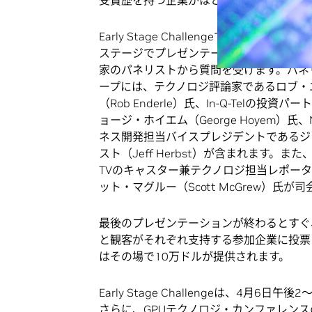
受賞歴を持つ企業がほとんどです。
Early Stage Challengeでは、各CEO
ステージでプレゼンテーションを行い、次
家のパネリストから質問を受けます。パネ
ープには、テクノロジ評論家であるロブ・
（Rob Enderle）氏、In-Q-Telの投資
ョージ・ホイエム（George Hoyem）氏、N
ネス開発担当バイスプレジデントであるジ
スト（Jeff Herbst）が含まれます。また、NB
TVのキャスター兼テクノロジ担当レポー
ット・マグルー（Scott McGrew）氏が
最後のプレゼンテーションが終わるとすぐ
と観客がそれぞれ支持する参加企業に投票
はその場で10万ドルが提供されます。
Early Stage Challengeは、4
さらに、GPUテクノロジ・カンファレンス