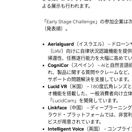
よる展示も行われます。
「Early Stage Challenge」の参加企
（発表順）。
Aerialguard
（イスラエル） – ドロー
（UAV）向けに自律状況認識機能を提
帰還性、任務遂行能力を大幅に高めて
CogniCor
（スペイン） – AIと自然言
れ、製品に関する質問やクレームなど
サポートの問題解決を支援しています。
Lucid VR
（米国） – 180度広角レンズ
オ機能を搭載した、一般消費者向け立体
「LucidCam」を開発しています。
Linkface
（中国） – ディープラーニ
ラウド・プラットフォームでは、非営
ビスが用意されています。
Intelligent Voice
（英国） – コンプ