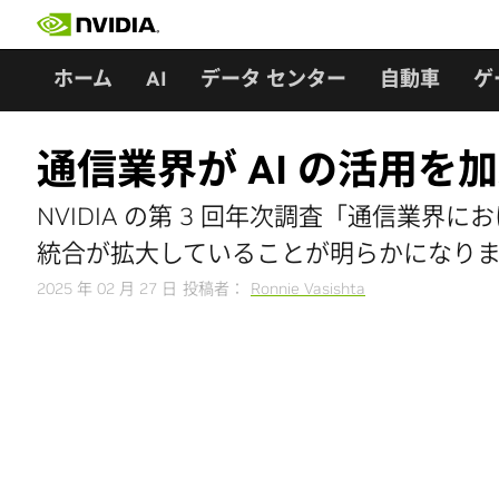
Skip
to
content
ホーム
AI
データ センター
自動車
ゲ
通信業界が AI の活用を加
NVIDIA の第 3 回年次調査「通信業界
統合が拡大していることが明らかになり
2025 年 02 月 27 日
投稿者：
Ronnie Vasishta