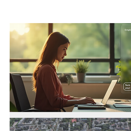
Share
通信業界において AI を活用した効率化
NVIDIA の第 3 回年次調査「
通信業界におけ
セス ネットワーク) への AI 導入に対す
が、AI-RAN への投資を行っている、ま
名以上の通信業界の専門家を対象に実施され
る進展 (生成 AI のユース ケースの拡
トが示されました。
本年度の調査の主な結果は以下のとおりで