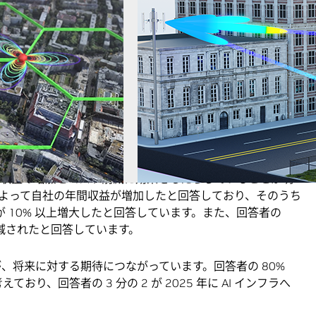
の年間収益の増加に貢献していると回答。
の運用コストが削減されたと回答。
リットとして従業員の生産性向上に貢献と回答。
のために AI に投資していると回答しており、これは通信業界
る分野となっている。
トワークの計画や運用に AI を導入していると回答。
ーションを導入していると回答。
% が、顧客にソリューションを提供することを計画。
らす影響
スに収益の増加とコスト削減に効果をもたらしていることが明
I によって自社の年間収益が増加したと回答しており、そのうち
益が 10% 以上増大したと回答しています。また、回答者の
が削減されたと回答しています。
が、将来に対する期待につながっています。回答者の 80%
おり、回答者の 3 分の 2 が 2025 年に AI インフラへ