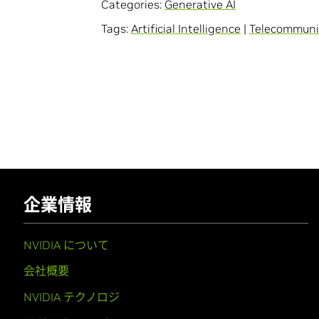
Categories:
Generative AI
Tags:
Artificial Intelligence
|
Telecommuni
企業情報
NVIDIA について
会社概要
NVIDIA テクノロジ