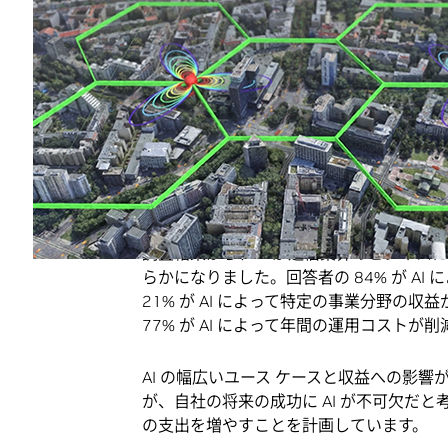
回答者の 84% が、AI によって自社
回答者の 77% が、AI によって年間
回答者の 60% が、AI の最大のメ
回答者の 44% が、顧客体験の最適化
における AI 投資で最も注力されてい
回答者の 40% が、RAN を含むネッ
回答者の 49% が、生成 AI ソリュ
生成 AI を活用している回答者の 84
AI が通信業界のビジネスにもた
調査結果から、AI が通信業界のビジネ
らかになりました。回答者の 84% が A
21% が AI によって特定の事業分野の収
77% が AI によって年間の運用コスト
AI の幅広いユース ケースと収益への影響
が、自社の将来の成功に AI が不可欠だと考えて
の支出を増やすことを計画しています。