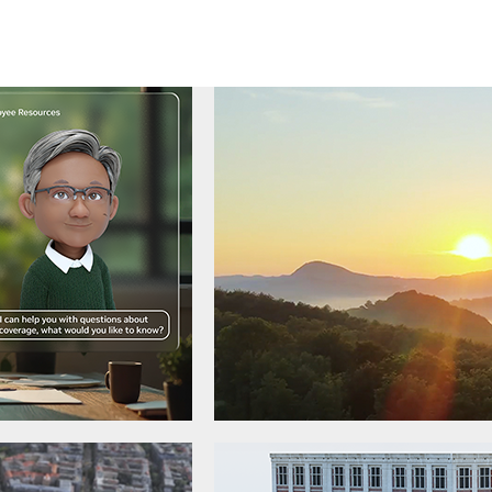
の取り組みが成果を上げ始めています。
る AI 活用状況
」の主な結果の 1 つとして、RAN (無線アク
る関心の高まりが明らかになりました。回答者の 3 分の 1 以上
たは計画していると回答しています。本調査は、世界中の 450
、AI がもたらす具体的なビジネス成果、AI 導入のさらな
大など)、顧客体験の最適化や従業員の生産性向上といったメリッ
す。