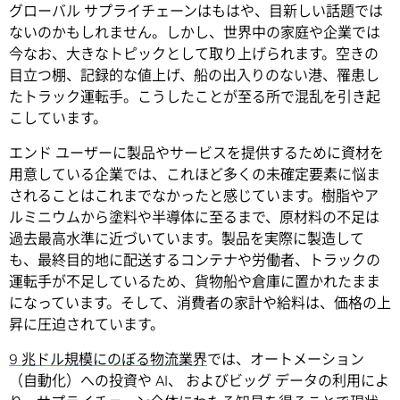
グローバル サプライチェーンはもはや、目新しい話題では
ないのかもしれません。しかし、世界中の家庭や企業では
今なお、大きなトピックとして取り上げられます。空きの
目立つ棚、記録的な値上げ、船の出入りのない港、罹患し
たトラック運転手。こうしたことが至る所で混乱を引き起
こしています。
エンド ユーザーに製品やサービスを提供するために資材を
用意している企業では、これほど多くの未確定要素に悩ま
されることはこれまでなかったと感じています。樹脂やア
ルミニウムから塗料や半導体に至るまで、原材料の不足は
過去最高水準に近づいています。製品を実際に製造して
も、最終目的地に配送するコンテナや労働者、トラックの
運転手が不足しているため、貨物船や倉庫に置かれたまま
になっています。そして、消費者の家計や給料は、価格の上
昇に圧迫されています。
9 兆ドル規模にのぼる物流業界
では、オートメーション
（自動化）への投資や AI、 およびビッグ データの利用によ