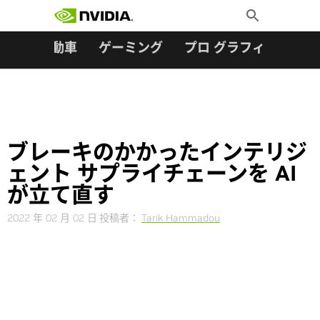
検索:
Skip
Toggle
to
Search
content
ター
自動車
ゲーミング
プロ グラフィックス
ブレーキのかかったインテリジ
ェント サプライチェーンを AI
が立て直す
2022 年 02 月 02 日
投稿者：
Tarik Hammadou