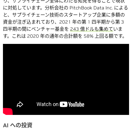
り、サプライチェーン全体にわたる知見を得ることで現状
に対処しています。分析会社の PitchBook Data Inc. による
と、サプライチェーン技術のスタートアップ企業に多額の
資金が注ぎ込まれており、2021 年の第 1 四半期から第 3
四半期の間にベンチャー基金を
243 億ドルも集めて
いま
す。これは 2020 年の通年の合計額を 58% 上回る額です。
AI への投資