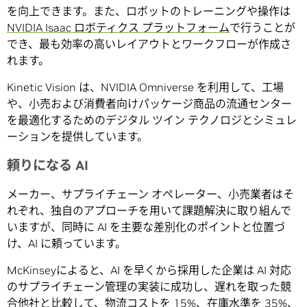
を向上できます。また、ロボットのトレーニングや操作は
NVIDIA Isaac ロボティクス プラットフォーム
で行うことが
でき、最も効率の高いレイアウトとワークフローが作成さ
れます。
Kinetic Vision は、NVIDIA Omniverse を利用して、工場
や、小売および消費者向けパッケージ商品の流通センター
を最適化するためのデジタル ツイン テクノロジとシミュレ
ーションを提供しています。
頼りになる AI
メーカー、サプライチェーン オペレーター、小売業者はそ
れぞれ、独自のアプローチを用いて課題解決に取り組んで
いますが、同時に AI を主要な差別化のポイントと位置づ
け、AI に頼っています。
McKinseyによると、AI を早くから採用した企業は AI 対応
のサプライチェーン管理の実装に成功し、遅れを取った競
合他社と比較して、
物流コスト
を 15%、在庫水準を 35%、