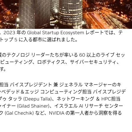
気のあるテクノロジ ハブの 1 つであるテルアビブから
定者が参加する予定です。
するイスラエルは、一人当たりのベンチャー キャピタル (VC)
年の Global Startup Ecosystem レポートでは、テ
ップ 5 に入る都市に選ばれました。
域のテクノロジ リーダーたちが率いる 60 以上のライブ セッ
ンピューティング、ロボティクス、サイバーセキュリティ、
す。
当 バイスプレジデント 兼 ジェネラル マネージャーのキ
ll)、エンベデッド＆エッジ コンピューティング担当 バイスプレジデ
タッラ (Deepu Talla)、ネットワーキング ＆ HPC担当
 (Gilad Shainer)、イスラエル AI リサーチ センター
Gal Chechik) など、NVIDIA の第一人者から洞察を得る