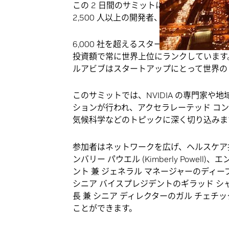
この 2 日間のサミットには、世界で最も活
2,500 人以上の開発者、研究者、意思決
6,000 社を超えるスタートアップが存在
投資額で常に世界上位にランクしています。2023 
ルアビブはスタートアップにとって世界のト
このサミットでは、NVIDIA の専門家や地
ションが行われ、アクセラレーテッド コ
気候科学などのトピックに深く切り込みま
参加者はネットワークを広げ、ヘルスケア担
ンバリー パウエル (Kimberly Powe
ント 兼 ジェネラル マネージャーのディープゥ 
シニア バイスプレジデントのギラッド シャイナー
長 兼 シニア ディレクターのガル チェチック (
ことができます。