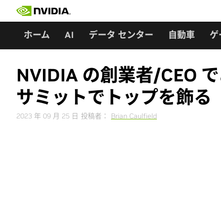
Skip
to
content
ホーム
AI
データ センター
自動車
ゲ
NVIDIA の創業者/CE
サミットでトップを飾る
2023 年 09 月 25 日
投稿者：
Brian Caulfield