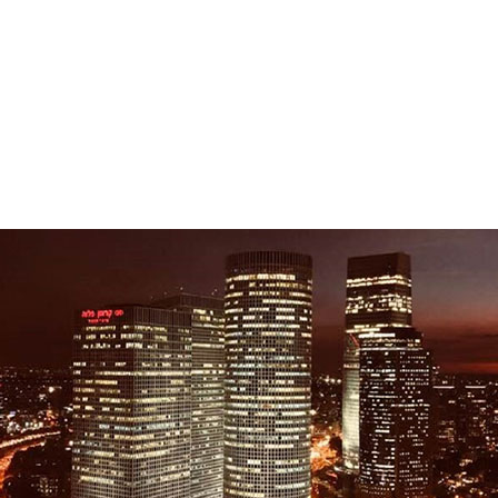
、最先端の AI イノベーションについて議論
ン (Jensen Huang) は、10 月 15 日から 16 日にテルア
生成 AI とクラウド コンピューティングの最新動向を紹介し