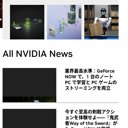
All NVIDIA News
業界最高水準：GeForce
NOW で、1 台のノート
PC で学習と PC ゲームの
ストリーミングを両立
今すぐ至高の剣戟アクシ
ョンを体験せよ――『鬼武
者Way of the Sword』が