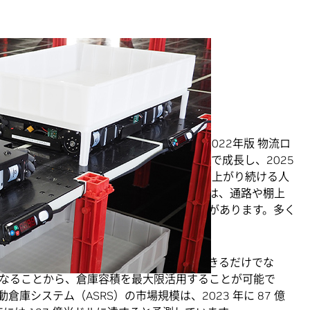
大中の「自動倉庫」市場
成長し続けています。矢野経済研究所は「2022年版 物流ロ
物流ロボットの市場は CAGR 25.6% で成長し、2025
ます。いっぽう、減少し続ける生産年齢人口や上がり続ける人
省人化対策は急務です。また物流倉庫内では、通路や棚上
を十分に有効利用できていないという課題があります。多く
、限界があります。
す。入庫、保管、出荷の業務を一元管理できるだけでな
なることから、倉庫容積を最大限活用することが可能で
庫システム（ASRS）の市場規模は、2023 年に 87 億