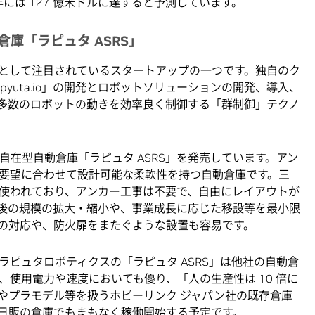
 年には 127 億米ドルに達すると予測しています。
庫「ラピュタ ASRS」
として注目されているスタートアップの一つです。独自のク
pyuta.io」の開発とロボットソリューションの開発、導入、
多数のロボットの動きを効率良く制御する「群制御」テクノ
から自在型自動倉庫「ラピュタ ASRS」を発売しています。アン
要望に合わせて設計可能な柔軟性を持つ自動倉庫です。三
使われており、アンカー工事は不要で、自由にレイアウトが
後の規模の拡大・縮小や、事業成長に応じた移設等を最小限
の対応や、防火扉をまたぐような設置も容易です。
ピュタロボティクスの「ラピュタ ASRS」は他社の自動倉
使用電力や速度においても優り、「人の生産性は 10 倍に
やプラモデル等を扱うホビーリンク ジャパン社の既存倉庫
日販の倉庫でもまもなく稼働開始する予定です。