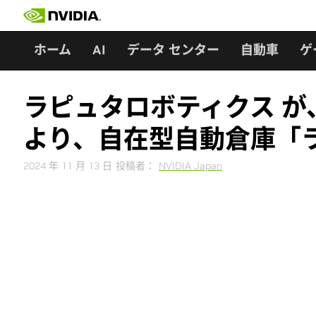
Skip
to
content
ホーム
AI
データ センター
自動車
ゲ
ラピュタロボティクス が、
より、自在型自動倉庫「ラ
2024 年 11 月 13 日
投稿者：
NVIDIA Japan