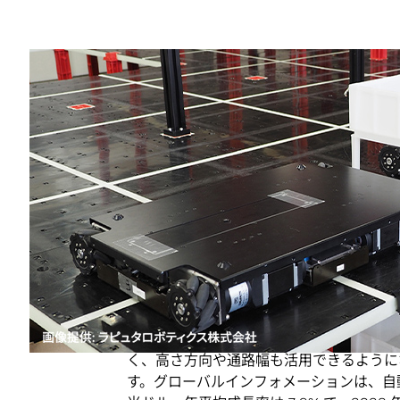
Share
伸び続ける E コマースを背景に拡
E コマース市場の拡大に伴い、物流市場も
ボティクス市場の現状と将来展望」で日本国内の
年に約 600 億円に達すると予想してい
件費に対応するために、生産性向上による
の空間ロスにより、多くの倉庫で保管容積
の物流倉庫では人手が活用されていますが
そこで注目されているのが「自動倉庫」で
く、高さ方向や通路幅も活用できるように
す。グローバルインフォメーションは、自動倉