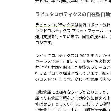
米ドル、年平均成長率は 7.9% で、2028
ラピュタロボティクスの自在型自動倉
ラピュタロボティクス
は物流ロボット分野
ラウドロボティクス プラットフォーム「ra
運用支援を行っています。同社の強みは、
ロジです。
ラピュタロボティクスは 2023 年 8 月
カーレスで施工可能、そして形をお客様の
井化学と共同で開発した樹脂製フレームが
行えるブロック構造となっています。導入
のコストで行えます。変わった倉庫形状へ
自動倉庫には様々なタイプがありますが、ラ
庫よりも倉庫容積をより効率的に使える上、
伸ばせる」としています。これまでに模型
で稼働しています。また、出版取次大手の