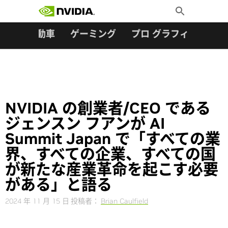
検索:
Skip
Toggle
to
Search
content
ター
自動車
ゲーミング
プロ グラフィックス
NVIDIA の創業者/CEO である
ジェンスン フアンが AI
Summit Japan で「すべての業
界、すべての企業、すべての国
が新たな産業革命を起こす必要
がある」と語る
2024 年 11 月 15 日
投稿者：
Brian Caulfield