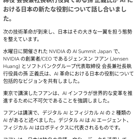
締役 会長兼社長執行役員である孫 正義氏が AI に
おける日本の新たな役割について話し合いまし
た。
次の技術革命が到来し、日本はその大きな一翼を担う態勢
を整えています。
水曜日に開催された NVIDIA の AI Summit Japan で、
NVIDIA の創業者/CEO であるジェンスン フアン (Jensen
Huang) とソフトバンクグループ代表取締役 会長兼社長執
行役員の孫 正義氏は、AI 革命における日本の役割について
包括的なビジョンを共有しました。
東京で講演したフアンは、AI インフラが世界的な変革を推
進するために不可欠であることを強調しました。
フアンは講演で、デジタル AI とフィジカル AI の 2 種類の
AI があると述べました。デジタル AI は AI エージェント、
フィジカル AI はロボティクスに代表されるものです。