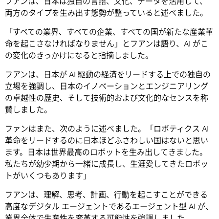
フアンは、日本は独自の言語、文化、データを活用して、
両方のタイプを生み出す態勢が整っていると述べました。
「すべての業界、すべての企業、すべての国が新たな産業革
命を起こさなければなりません」とフアンは語り、AI がこ
の変化のきっかけになると指摘しました。
フアンは、日本が AI 駆動の経済をリードする上での独自の
立場を強調し、日本のイノベーションとエンジニアリング
の卓越性の歴史、そして技術的および文化的なセンスを称
賛しました。
ファンはまた、次のように述べました。「ロボティクス AI
革命をリードするのに日本ほどふさわしい国はないと思い
ます。日本は世界最高のロボットを生み出してきました。
私たちが幼少期から一緒に成長し、生涯愛してきたロボッ
トがいくつもあります」
フアンは、理解、思考、計画、行動を起こすことができる
高度なデジタル エージェントであるエージェント型 AI が、
業界全体で生産性を変革する可能性を強調しました。