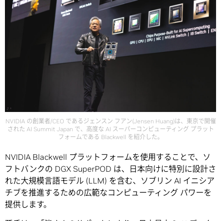
NVIDIA の創業者/CEO であるジェンスン フアン(Jensen Huang)は、東京で開催
された AI Summit Japan で、高度な AI スーパーコンピューティング プラット
フォームである Blackwell を紹介した。
NVIDIA Blackwell プラットフォームを使用することで、ソ
フトバンクの DGX SuperPOD は、日本向けに特別に設計さ
れた大規模言語モデル (LLM) を含む、ソブリン AI イニシア
チブを推進するための広範なコンピューティング パワーを
提供します。