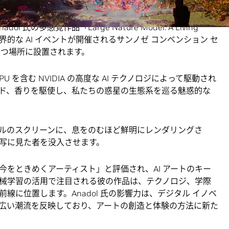
NVIDIA GTC
において米国で初公開されます。
氏の多感覚作品「Large Nature Model: A Living
まで、世界的な AI イベントが開催されるサンノゼ コンベンション セ
立つ場所に設置されます。
 GPU を含む NVIDIA の高度な AI テクノロジによって駆動され
ド、香りを駆使し、私たちの惑星の生態系を巡る魅惑的な
クセルのスクリーンに、息をのむほど鮮明にレンダリングさ
写に見た者を没入させます。
st』誌に「今をときめくアーティスト」と評価され、AI アートのキー
械学習の活用で注目される彼の作品は、テクノロジ、学際
線に位置します。Anadol 氏の影響力は、デジタル イノベ
広い潮流を反映しており、アートの創造と体験の方法に新た