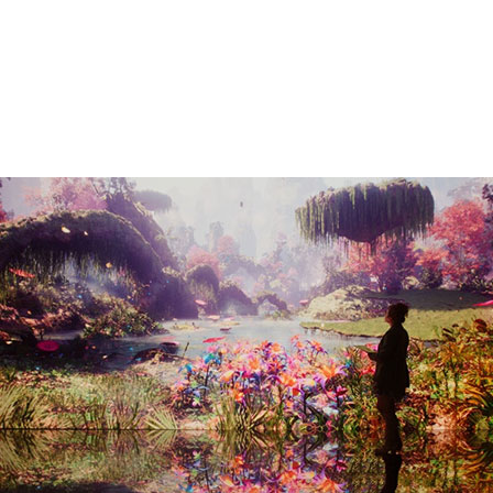
ピクセルがデジタルツリーとなってそびえ立つ世
いことを信じられないことに変える Refik
Model」を探ってみましょう。
ステムは常に青々としています。
プレミアに続き、Refik Anadol Studio の大自然モ