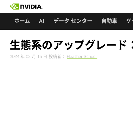
Skip
to
content
ホーム
AI
データ センター
自動車
ゲ
生態系のアップグレード：NV
2024 年 03 月 15 日
投稿者：
Heather Schoell