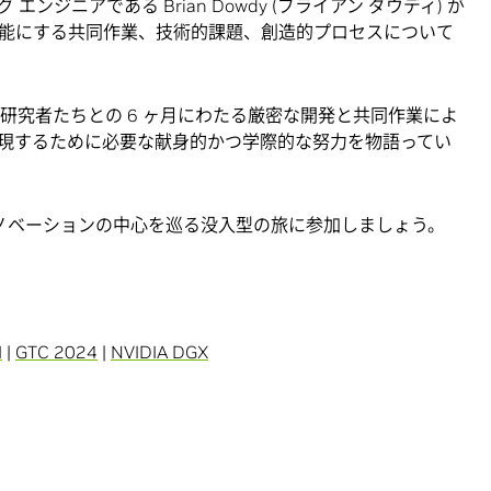
 エンジニアである Brian Dowdy (ブライアン ダウディ) が
能にする共同作業、技術的課題、創造的プロセスについて
VIDIA の研究者たちとの 6 ヶ月にわたる厳密な開発と共同作業によ
現するために必要な献身的かつ学際的な努力を物語ってい
イノベーションの中心を巡る没入型の旅に参加しましょう。
I
|
GTC 2024
|
NVIDIA DGX