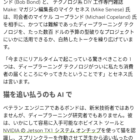
ンド (Bob Bond) と、 テクノロジ系 DIY 工作専門雑誌
Make: マガジン編集長のマイク セネス (Mike Senese) 氏
は、司会者のマイケル コープランド (Michael Copeland) 氏
を相手に、かつては難解であったディープラーニング テク
ノロジを、たった数百 ドルの予算の型破りなプロジェクト
にいかに活用できるか、白熱したトークを繰り広げていま
す。
「今まさにリアルタイムで起こっている驚きべきことの 1
つは、ディープラーニング テクノロジがついに私たち消費
者の届くところにやってきたということです」とセネス氏
は言います。
猫を追い払うのも AI で
ベテラン エンジニアであるボンドは、新米技術者ではあり
ませんが、ディープラーニング研究者でもありません。彼
は、いかにして容易に入手可能なホビイスト ツールと
NVIDIA の Jetson TX1 システム オンチップ
を使って猫を認
識し、スプリンクラーを作動させて芝生から追い払ったの