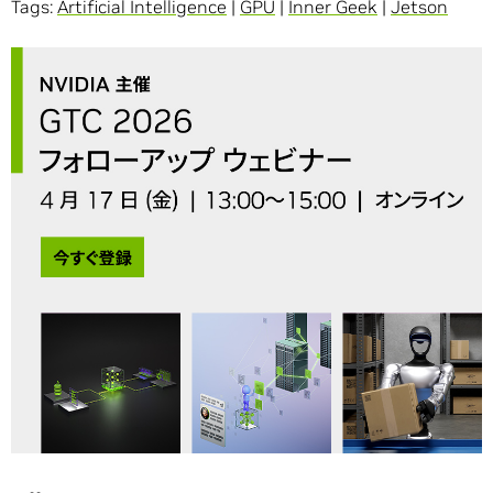
Tags:
Artificial Intelligence
|
GPU
|
Inner Geek
|
Jetson