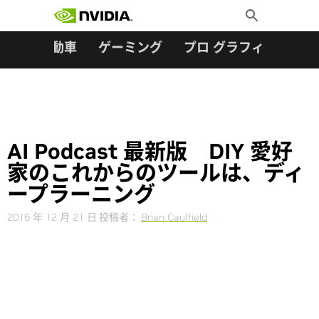
検索:
Skip
Toggle
to
Search
content
ター
自動車
ゲーミング
プロ グラフィックス
AI Podcast 最新版 DIY 愛好
家のこれからのツールは、ディ
ープラーニング
2016 年 12 月 21 日
投稿者：
Brian Caulfield