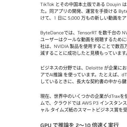
TikTok とその中国本土版である Douyin
た。同アプリの開発、運営を手掛ける Byte
けて、1 日に 5,000 万もの新しい動画
ByteDanceでは、TensorRT を数千台の
ユーザーはクールな動画を視聴するために
社は、NVIDIA 製品を使用することで
減することに成功したと見積もっています
ビジネスの分野では、Deloitte が企業
アでAI推論 を使っています。たとえば、d
しているときに、長大な契約書の中から鍵
現在、世界中のいくつかの企業がdTraxを使用
ムで、クラウドでは AWS P3 インスタン
ャル タイムズ紙のスマートビジネス賞を
GPU で推論を 2～10 倍速く実行