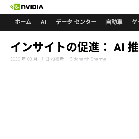
Skip
to
content
ホーム
AI
データ センター
自動車
ゲ
インサイトの促進： AI
2020 年 08 月 11 日
投稿者：
Siddharth Sharma