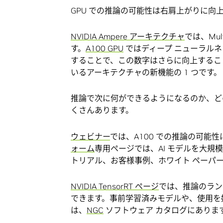
GPU での推論の可能性は右肩上がりに向
NVIDIA Ampere アーキテクチャ
では、Mul
す。
A100 GPU
ではディープ ニューラル
することで、この数字はさらに向上することで
いるアーキテクチャの新機能の 1 つです。
推論で次に何ができるようになるのか、ど
くさんあります。
ウェビナー
では、A100 での推論の可能
ォーム
専用ページでは、AI モデルを大規模に展開する
トリアル、お客様事例、ホワイト ペーパ
NVIDIA TensorRT ページ
では、推論のラン
できます。事前学習済みモデルや、使用を
は、
NGC
ソフトウェア カタログにありま