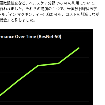
、顕微鏡検査など、ヘルスケア分野での AI の利用について、
行われました。それらの講演の 1 つで、米国放射線科医学
 (ジェラルディン マクギンティー) 氏は AI を、コストを削減しなが
機会」と称しました。