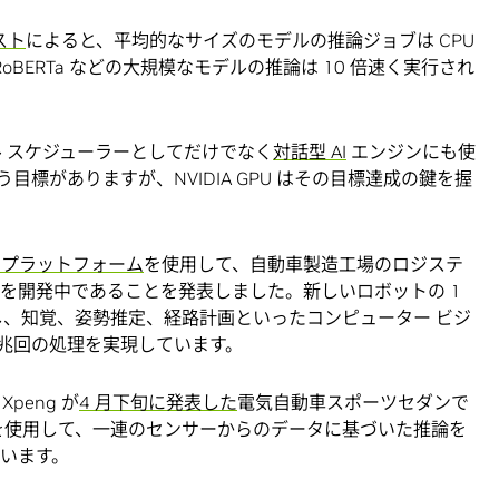
スト
によると、平均的なサイズのモデルの推論ジョブは CPU
RoBERTa などの大規模なモデルの推論は 10 倍速く実行され
ーチャル スケジューラーとしてだけでなく
対話型 AI
エンジンにも使
標がありますが、NVIDIA GPU はその目標達成の鍵を握
ボット プラットフォーム
を使用して、自動車製造工場のロジステ
トを開発中であることを発表しました。新しいロボットの 1
ier を搭載し、知覚、姿勢推定、経路計画といったコンピューター ビジ
2 兆回の処理を実現しています。
peng が
4 月下旬に発表した
電気自動車スポーツセダンで
 Xavier を使用して、一連のセンサーからのデータに基づいた推論を
ています。