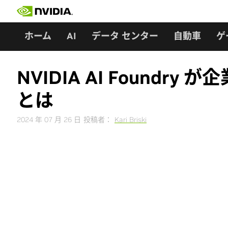
Skip
to
content
ホーム
AI
データ センター
自動車
ゲ
NVIDIA AI Found
とは
2024 年 07 月 26 日
投稿者：
Kari Briski