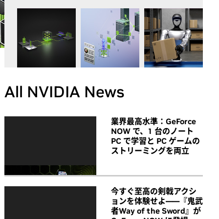
All NVIDIA News
業界最高水準：GeForce
NOW で、1 台のノート
PC で学習と PC ゲームの
ストリーミングを両立
今すぐ至高の剣戟アクシ
ョンを体験せよ――『鬼武
者Way of the Sword』が