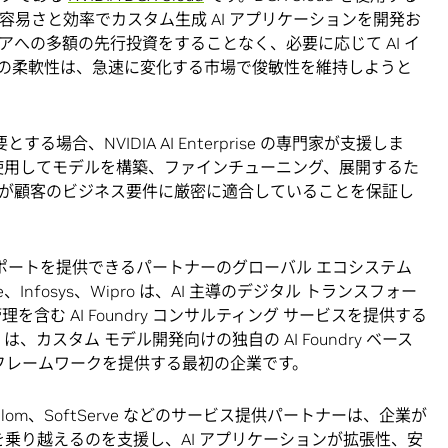
にない容易さと効率でカスタム生成 AI アプリケーションを開発お
への多額の先行投資をすることなく、必要に応じて AI イ
の柔軟性は、急速に変化する市場で俊敏性を維持しようと
要とする場合、NVIDIA AI Enterprise の専門家が支援しま
タを使用してモデルを構築、ファインチューニング、展開するた
が顧客のビジネス要件に厳密に適合していることを保証し
包括的なサポートを提供できるパートナーのグローバル エコシステム
te、Infosys、Wipro は、AI 主導のデジタル トランスフォー
含む AI Foundry コンサルティング サービスを提供する
は、カスタム モデル開発向けの独自の AI Foundry ベース
inery フレームワークを提供する最初の企業です。
i、Slalom、SoftServe などのサービス提供パートナーは、企業が
雑さを乗り越えるのを支援し、AI アプリケーションが拡張性、安