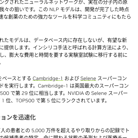
ングされたニューラルネットワークが、実在の分子内の原
々の狙いです。この NLP モデルは、開発が完了した時点
速な創薬のための強力なツールを科学コミュニティにもたら
れたモデルは、データベース内に存在しないが、有望な新
に提供します。インシリコ手法と呼ばれる計算方法により、
し、膨大な費用と時間を要する実験室試験に移行する前に
。
0 をベースとする
Cambridge-1
および
Selene
スーパーコン
実行します。Cambridge-1 は英国最大のスーパーコン
500 で第 29 位に相当します。NVIDIA の Selene スーパー
 1 位、TOP500 で第 5 位にランクされています。
ションを迅速化
、200 万人の患者との 5,000 万件を超えるやり取りからの記録でト
の候補患者の特定、命に関わる状態の予測および医療チー