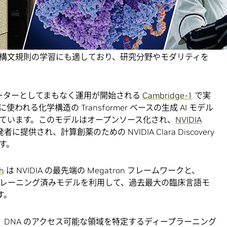
sformer ベースのニューラルネットワークのアーキテクチ
膨大なデータセットを利用することを可能にし、事前トレ
ータを必要としません。これらのモデルは、言語の文法の
構文規則の学習にも適しており、研究分野やモダリティを
ピューターとしてまもなく運用が開始される
Cambridge-1
で実
る化学構造の Transformer ベースの生成 AI モデル
を行っています。このモデルはオープンソース化され、
NVIDIA
に提供され、計算創薬のための NVIDIA Clara Discovery
す。
h
は NVIDIA の最先端の Megatron フレームワークと、
レーニング済みモデルを利用して、過去最大の臨床言語モ
す。
は、DNA のアクセス可能な領域を特定するディープラーニング