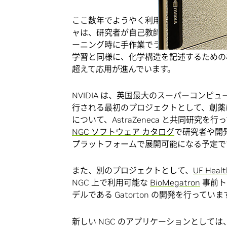
ここ数年でようやく利用可能になった Tran
ャは、研究者が自己教師あり学習を用いて
ーニング時に手作業でラベル付けされたデ
学習と同様に、化学構造を記述するための
超えて応用が進んでいます。
NVIDIA は、英国最大のスーパーコン
行される最初のプロジェクトとして、創薬に使われ
について、AstraZeneca と共同研究
NGC ソフトウェア カタログ
で研究者や開発者
プラットフォームで展開可能になる予定で
また、別のプロジェクトとして、
UF Healt
NGC 上で利用可能な
BioMegatron
事前ト
デルである Gatorton の開発を行っていま
新しい NGC のアプリケーションとして