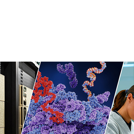
ry が、有望な新薬をいち早く発見するために必要なツールを研
r ニューラルネットワークを用いた新しい AI 研究プロジェクトにお
およびフロリダ大学の学術医療センターである UF Health と協