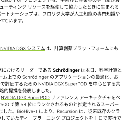
ューティング リソースを駆使して協力したときに生まれる
とのパートナーシップは、フロリダ大学が人工知能の専門知識や
べています。
び
NVIDIA DGX システム
は、計算創薬プラットフォームにも
発におけるリーダーである
Schrödinger
は本日、科学計算と
ム上での Schrödinger のアプリケーションの最適化、お
するための NVIDIA DGX SuperPOD を中心とする共
の戦略的提携を発表しました。
、
NVIDIA DGX SuperPOD
リファレンス アーキテクチャをベ
OP500 で第 58 位にランクされるものと推定されるスーパー
した。BioHive-1 により、Recursion は、従来既存のクラ
要していたディープラーニング プロジェクトを 1 日で実行で