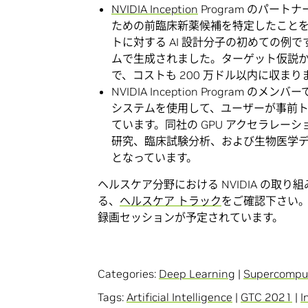
NVIDIA Inception
Program のパート
ための前臨床新薬候補を特定したこと
トに対する AI 設計分子の初めての例
ムで生成されました。ターゲット仮説か
で、コストも 200 万ドル以内に収まり
NVIDIA Inception Program のメン
システムを使用して、ユーザーが事前
ています。同社の GPU アクセラレーション対応
研究、臨床試験分析、および生物医学
となっています。
ヘルスケア分野における NVIDIA の取
る、
ヘルスケア トラック
をご確認下さい。1
録画セッションが予定されています。
Categories:
Deep Learning
|
Supercompu
Tags:
Artificial Intelligence
|
GTC 2021
|
I