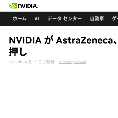
Skip
to
content
ホーム
AI
データ センター
自動車
ゲ
NVIDIA が AstraZen
押し
2021 年 04 月 15 日
投稿者：
Kimberly Powell