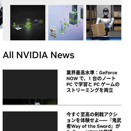
All NVIDIA News
業界最高水準：GeForce
NOW で、1 台のノート
PC で学習と PC ゲームの
ストリーミングを両立
今すぐ至高の剣戟アクシ
ョンを体験せよ――『鬼武
者Way of the Sword』が