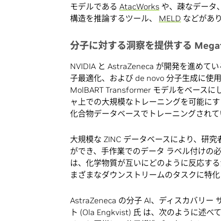
モデルである
AtacWorks
や、疎なデータ
構造を推論するツール、
MELD
などがあ
分子に対する洞察を提供する Megat
NVIDIA と AstraZeneca が開発を
子最適化、および de novo 分子生成に使用され
MolBART Transformer モデル
ャ上での大規模なトレーニングを可能にする NV
化合物データベースでトレーニングされて
大規模な ZINC データベースにより、
ができ、手作業でのデータ ラベル付けの
は、化学物質が互いにどのように反応する
まざまなダウンストリームのタスクに特化
AstraZeneca の分子 AI、ディスカ
ト (Ola Engkvist) 氏 は、次のよ