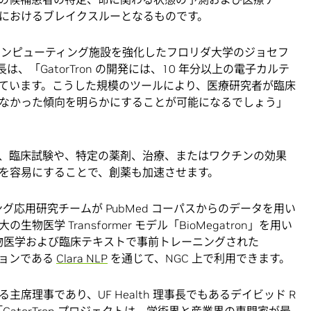
におけるブレイクスルーとなるものです。
でスーパーコンピューティング施設を強化したフロリダ大学のジョセフ
当副学長は、「GatorTron の開発には、10 年分以上の電子カルテ
ています。こうした規模のツールにより、医療研究者が臨床
なかった傾向を明らかにすることが可能になるでしょう」
でなく、臨床試験や、特定の薬剤、治療、またはワクチンの効果
を容易にすることで、創薬も加速させます。
ング応用研究チームが PubMed コーパスからのデータを用い
医学 Transformer モデル「BioMegatron」を用い
は、生物医学および臨床テキストで事前トレーニングされた
レクションである
Clara NLP
を通じて、NGC 上で利用できます。
席理事であり、UF Health 理事長でもあるデイビッド R
博士は、「GatorTron プロジェクトは、学術界と産業界の専門家が最