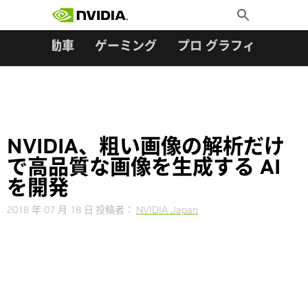
検索:
Skip
Toggle
to
Search
content
ター
自動車
ゲーミング
プロ グラフィックス
NVIDIA、粗い画像の解析だけ
で高品質な画像を生成する AI
を開発
2018 年 07 月 18 日
投稿者：
NVIDIA Japan