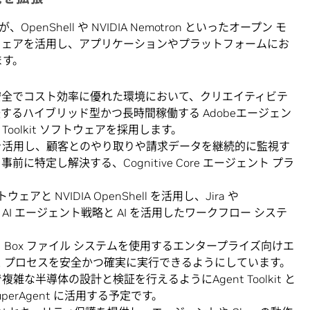
Shell や NVIDIA Nemotron といったオープン モ
it ソフトウェアを活用し、アプリケーションやプラットフォームにお
ます。
安全でコスト効率に優れた環境において、クリエイティビテ
るハイブリッド型かつ長時間稼働する Adobeエージェン
Toolkit ソフトウェアを採用します。
Nemotron を活用し、顧客とのやり取りや請求データを継続的に監視す
特定し解決する、Cognitive Core エージェント プラ
 ソフトウェアと NVIDIA OpenShell を活用し、Jira や
vo AI エージェント戦略と AI を活用したワークフロー システ
t を活用し、Box ファイル システムを使用するエンタープライズ向けエ
 プロセスを安全かつ確実に実行できるようにしています。
な半導体の設計と検証を行えるようにAgent Toolkit と
AI SuperAgent に活用する予定です。