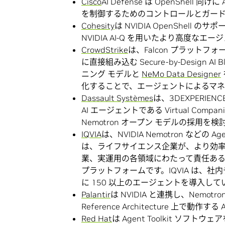
Cisco
AI Defense は OpenShel
を制御するためのコントロールとガー
Cohesity
は NVIDIA OpenShell
NVIDIA AI-Q を用いたより高度な
CrowdStrike
は、Falcon プラットフォ
に直接組み込む Secure-by-Design AI
ニング モデルと
NeMo Data Designer
化することで、エージェントによるマ
Dassault Systèmes
は、3DEXPERI
AI エージェントである Virtual Compani
Nemotron オープン モデルの採用を
IQVIA
は、NVIDIA Nemotron などの Ag
は、ライフサイエンス企業が、より効
業、実運用の各領域にわたって責任ある形
プラットフォームです。IQVIA は、社内
に 150 以上のエージェントを導入して
Palantir
は NVIDIA と連携し、Nemotron を
Reference Architecture 上で
Red Hat
は Agent Toolkit ソフトウェア