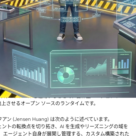
alesforce、Siemens、ServiceNow、Synopsys といった大
IA Agent Toolkit ソフトウェアを活用して、エンタープ
トの開発を推進
ンノゼ
— GTC — 2026
年
3
月
16
日
—
NVIDIA は本日、AI の
の提携を発表しました。自律的で自己進化型のエンタープ
オープン ソース ソフトウェアを活用することにより、エージェ
性を向上させ、ソフトウェアとナレッジ ワークにおける世
割り当てられたタスクの完了方法を自律的に判断し、生産性を向上させる
ープン ソースのモデルとソフトウェアを提供します。そこ
Shell
™ です。NVIDIA OpenShell は、ポリシーベースのセ
のガードレールを適用することで、自律型エージェント
性を向上させるオープン ソースのランタイムです。
フアン (Jensen Huang) は次のように述べています。
は、エージェントの転換点を切り拓き、AI を生成やリーズニングの域を
。エージェント自身が展開し管理する、カスタム構築された