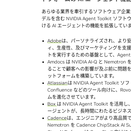
あらゆる業界を牽引するソフトウェア企業が、Open
デルを含む NVIDIA Agent Toolk
ける AI エージェントの機能を拡張してい
Adobe
は、パーソナライズされ、より
ィ、生産性、及びマーケティングを支援す
トを実行するための基盤として、Agent 
Amdocs は NVIDIA AI-Q と 
ることで顧客への影響が及ぶ前に問題を事前に
ットフォームを構築しています。
Atlassian
は NVIDIA Agent Toolkit
Confluence などのツール向けに、Ro
ムを進化させています。
Box
は NVIDIA Agent Toolki
ージェントが、長時間にわたるビジネス
Cadence
は、エンジニアがより高品質で複雑
Nemotron を Cadence ChipStack 