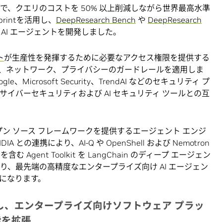
ことで、クエリのコストを 50% 以上削減しながら世界最高水準
eprintを活用し、
DeepResearch Bench
や
DeepResearch
AI エージェントを開発しました。
ト
が生産性を発揮するために必要なアクセス権限を提供する
、ネットワーク、プライバシーのガードレールを適用しま
ogle、Microsoft Security、TrendAI などのセキュリティ プ
社のサイバーセキュリティおよび AI セキュリティ ツールとの互
プン ソース フレームワークを提供するエージェント エンジ
A との連携により、AI-Q や OpenShell および Nemotron
gent Toolkit を LangChain のディープ エージェン
り、最先端の高精度なエンタープライズ向け AI エージェン
になります。
し、エンタープライズ向けソフトウェア
プラッ
能を拡張