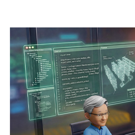
Share
※本発表資料は米国時間 2026 年 3 月 1
概要
:
NVIDIA Agent Toolkit は、
オープン ソース ランタイムである NVIDIA
LangChain で構築された、エージェント型検
は、DeepResearch Bench 
ルを組み合わせたハイブリッドのアプ
とが可能
Adobe、Atlassian、Amdocs、Box、Cad