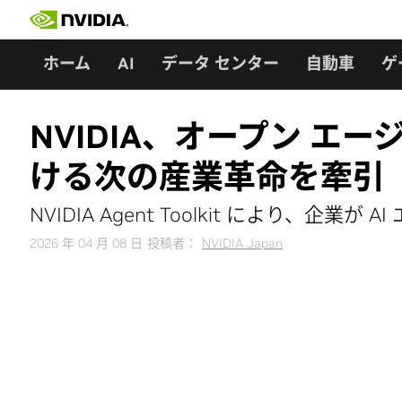
Skip
to
content
ホーム
AI
データ センター
自動車
ゲ
NVIDIA、オープン 
ける次の産業革命を牽引
NVIDIA Agent Toolkit により、
2026 年 04 月 08 日
投稿者：
NVIDIA Japan