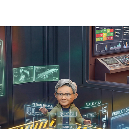
6 日に発表された
プレスリリース
の抄訳です。
より安全でセキュアな自己進化型エージェントと Clawを構築するための
 OpenShell を含むツール群
索向けのオープン ソースの NVIDIA AI-Q Blueprint
の精度ランキングでトップに立ち、フロンティアモデルとオープン モデ
ローチを採用することで、クエリのコストを半減にさせるこ
ence、Cisco、Cohesity、CrowdStrike、Dassault