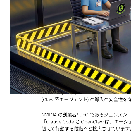
Systèmes、IQVIA、Red Hat、SAP、S
手ソフトウェア プラットフォームは、NVID
ライズ向けフィジカル AI エージェン
【プレス リリース】カリフォルニア州サ
次の世代を始動させる、パートナー企業と
ライズ向け AI エージェントを実現する
ントの安全性、セキュリティ、そして効率
代交代が加速します。
NVIDIA Agent Toolkit は、
ツールを構築する企業や開発者向けに、オ
に今回新たに加わったのが、
NVIDIA Open
キュリティ、ネットワーク、プライバシー
(Claw 系エージェント) の導入の安全
NVIDIA の創業者/ CEO であるジェンスン 
「Claude Code と OpenClaw 
超えて行動する段階へと拡大させています