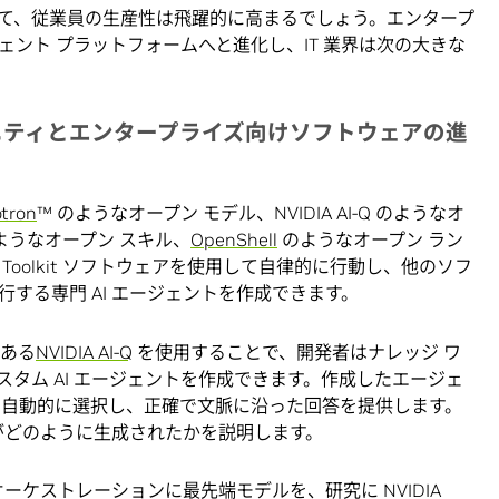
て、従業員の生産性は飛躍的に高まるでしょう。エンタープ
ント プラットフォームへと進化し、IT 業界は次の大きな
ニティとエンタープライズ向けソフトウェアの進
tron
™ のようなオープン モデル、NVIDIA AI-Q のようなオ
のようなオープン スキル、
OpenShell
のようなオープン ラン
 Toolkit ソフトウェアを使用して自律的に行動し、他のソフ
する専門 AI エージェントを作成できます。
である
NVIDIA AI-Q
を使用することで、開発者はナレッジ ワ
タム AI エージェントを作成できます。作成したエージェ
を自動的に選択し、正確で文脈に沿った回答を提供します。
答がどのように生成されたかを説明します。
オーケストレーションに最先端モデルを、研究に NVIDIA