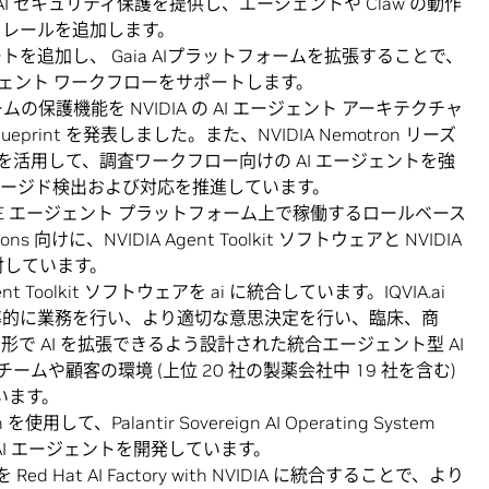
l 向けに AI セキュリティ保護を提供し、エージェントや Claw の動作
ドレールを追加します。
 のサポートを追加し、 Gaia AIプラットフォームを拡張することで、
エージェント ワークフローをサポートします。
ームの保護機能を NVIDIA の AI エージェント アーキテクチャ
 Blueprint を発表しました。また、NVIDIA Nemotron リーズ
を活用して、調査ワークフロー向けの AI エージェントを強
ネージド検出および対応を推進しています。
ENCE エージェント プラットフォーム上で稼働するロールベース
ons 向けに、NVIDIA Agent Toolkit ソフトウェアと NVIDIA
検討しています。
ent Toolkit ソフトウェアを ai に統合しています。IQVIA.ai
率的に業務を行い、より適切な意思決定を行い、臨床、商
で AI を拡張できるよう設計された統合エージェント型 AI
チームや顧客の環境 (上位 20 社の製薬会社中 19 社を含む)
います。
使用して、Palantir Sovereign AI Operating System
動作する AI エージェントを開発しています。
を Red Hat AI Factory with NVIDIA に統合することで、より