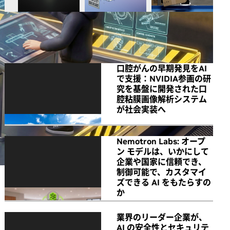
All NVIDIA News
口腔がんの早期発見をAI
で支援：NVIDIA参画の研
究を基盤に開発された口
腔粘膜画像解析システム
が社会実装へ
Nemotron Labs: オープ
ン モデルは、いかにして
企業や国家に信頼でき、
制御可能で、カスタマイ
ズできる AI をもたらすの
か
業界のリーダー企業が、
AI の安全性とセキュリテ