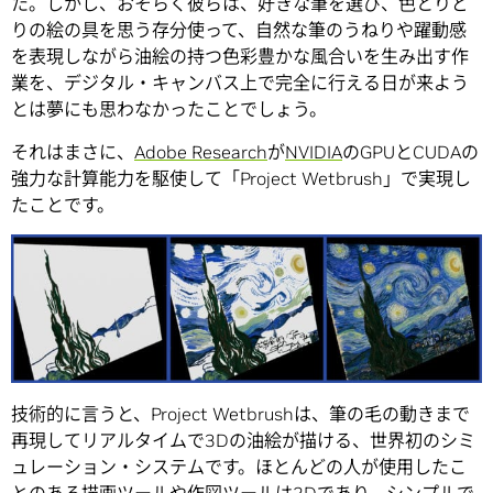
た。しかし、おそらく彼らは、好きな筆を選び、色とりど
りの絵の具を思う存分使って、自然な筆のうねりや躍動感
を表現しながら油絵の持つ色彩豊かな風合いを生み出す作
業を、デジタル・キャンバス上で完全に行える日が来よう
とは夢にも思わなかったことでしょう。
それはまさに、
Adobe Research
が
NVIDIA
のGPUとCUDAの
強力な計算能力を駆使して「Project Wetbrush」で実現し
たことです。
技術的に言うと、Project Wetbrushは、筆の毛の動きまで
再現してリアルタイムで3Dの油絵が描ける、世界初のシミ
ュレーション・システムです。ほとんどの人が使用したこ