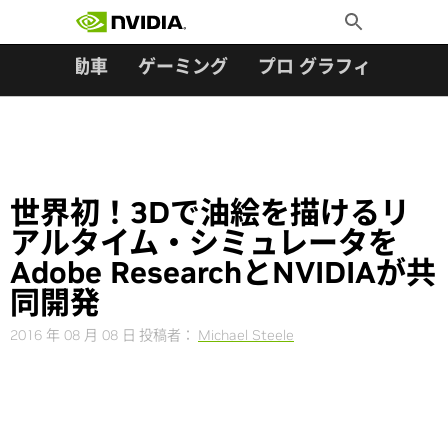
検索:
Skip
Toggle
to
Search
content
ター
自動車
ゲーミング
プロ グラフィックス
世界初！3Dで油絵を描けるリ
アルタイム・シミュレータを
Adobe ResearchとNVIDIAが共
同開発
2016 年 08 月 08 日
投稿者：
Michael Steele