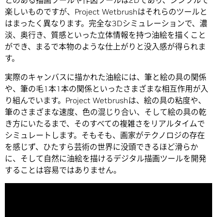
とのある描画ツールや作図ツールは2Dであり、シンプルで
楽しいものですが、Project Wetbrushはそれらのツールと
はまったく異なります。完全な3Dシミュレーションで、濃
淡、奥行き、質感といった立体情報を持つ油絵を描くこと
ができ、まるで本物のような仕上がりと没入感が得られま
す。
実際のキャンバスに描かれた油絵には、筆と絵の具の関係
や、筆の毛1本1本の関係といったさまざまな相互作用が入
り組んでいます。Project Wetbrushは、絵の具の粘度や、
筆のさまざまな速度、色の混じり合い、そして絵の具の乾
き方にいたるまで、そのすべての複雑さをリアルタイムで
シミュレートします。そもそも、画家がテクノロジの存在
を感じず、ひたすら芸術の世界に没頭できるほど滑らか
に、そして自然に油絵を描けるデジタル描画ツールを開発
することは容易ではありません。