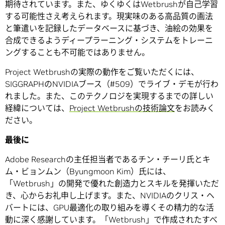
期待されています。また、ゆくゆくはWetbrushが自己学習
する可能性さえ考えられます。現実味のある高品質の画法
と筆遣いを記録したデータベースに基づき、油絵の効果を
合成できるようディープラーニング・システムをトレーニ
ングすることも不可能ではありません。
Project Wetbrushの実際の動作をご覧いただくには、
SIGGRAPHのNVIDIAブース（#509）でライブ・デモが行わ
れました。また、このテクノロジを実現するまでの詳しい
経緯については、
Project Wetbrushの技術論文
をお読みく
ださい。
最後に
Adobe Researchの主任担当者であるチン・チーリ氏とキ
ム・ビョンムン（Byungmoon Kim）氏には、
「Wetbrush」の開発で優れた創造力とスキルを発揮いただ
き、心からお礼申し上げます。また、NVIDIAのクリス・ヘ
バートには、GPU最適化の取り組みを導くその精力的な活
動に深く感謝しています。「Wetbrush」で作成されたすべ