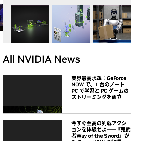
All NVIDIA News
業界最高水準：GeForce
NOW で、1 台のノート
PC で学習と PC ゲームの
ストリーミングを両立
今すぐ至高の剣戟アクシ
ョンを体験せよ――『鬼武
者Way of the Sword』が