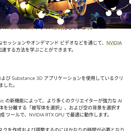
れた、Adobe Lightroom および Lightroom Classic 向け
新たに発表しました。これらの新しい機能と、最新の
Studio ノー
VIDIA Studio ドライバが対応しています。
特別なセッションやオンデマンド ビデオなどを通じて、
NVIDIA
加速する方法を学ぶことができます。
ud および Substance 3D アプリケーションを使用しているクリ
ました。
om Classic の新機能によって、より多くのクリエイターが強力な AI
体を分離する「被写体を選択」、および空の背景を選択す
ツールで、NVIDIA RTX GPU で最適に動作します。
スクを作成および調整するのにはかなりの時間が必要となり