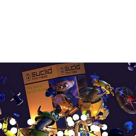
は、新しい Adobe Lightroom AI の「被写体を選
 Studio ハードウェア、およびアプリケーション
ンファレンスである
Adobe MAX
が本日開幕し、世界中のクリ
法を示唆しています。