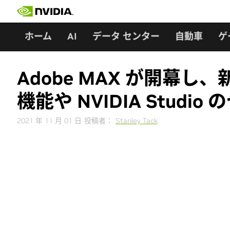
Skip
to
content
ホーム
AI
データ センター
自動車
ゲ
Adobe MAX が開幕し、新
機能や NVIDIA Stud
2021 年 11 月 01 日
投稿者：
Stanley Tack