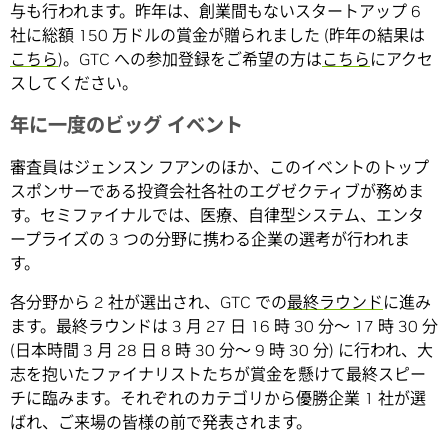
与も行われます。昨年は、創業間もないスタートアップ 6
社に総額 150 万ドルの賞金が贈られました (昨年の結果は
こちら
)。GTC への参加登録をご希望の方は
こちら
にアクセ
スしてください。
年に一度のビッグ イベント
審査員はジェンスン フアンのほか、このイベントのトップ
スポンサーである投資会社各社のエグゼクティブが務めま
す。セミファイナルでは、医療、自律型システム、エンタ
ープライズの 3 つの分野に携わる企業の選考が行われま
す。
各分野から 2 社が選出され、GTC での
最終ラウンド
に進み
ます。最終ラウンドは 3 月 27 日 16 時 30 分～ 17 時 30 分
(日本時間 3 月 28 日 8 時 30 分～ 9 時 30 分) に行われ、大
志を抱いたファイナリストたちが賞金を懸けて最終スピー
チに臨みます。それぞれのカテゴリから優勝企業 1 社が選
ばれ、ご来場の皆様の前で発表されます。