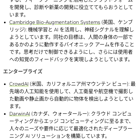
を開発し、診断や新薬の開発に役立ててもらおうとして
います。
Cambridge Bio-Augmentation Systems
(英国、ケンブ
リッジ): 機械学習と AI を活用し、神経シグナルを理解し
ようとしています。同社の目標は、人間の身体の一部で
あるかのように動作するバイオニック アームを作ること
です。思考だけで制御できるようにし、さらには使用者
への知覚のフィードバックを実現しようとしています。
エンタープライズ
CrowdAI
(米国、カリフォルニア州マウンテン ビュー): 最
先端の人工知能を使用して、人工衛星や航空機で撮影し
た動画や静止画から自動的に物体を検出しようとしてい
ます。
DarwinAI
(カナダ、ウォータールー): クラウド コンピュ
ーティングからエッジ コンピューティングに至るまで、
人々のニーズや要件に応じて最適化されたディープラー
ニング AI ソリューションを構築しています。