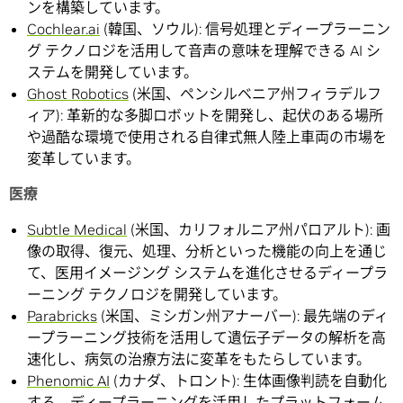
ンを構築しています。
Cochlear.ai
(韓国、ソウル): 信号処理とディープラーニン
グ テクノロジを活用して音声の意味を理解できる AI シ
ステムを開発しています。
Ghost Robotics
(米国、ペンシルベニア州フィラデルフ
ィア): 革新的な多脚ロボットを開発し、起伏のある場所
や過酷な環境で使用される自律式無人陸上車両の市場を
変革しています。
医療
Subtle Medical
(米国、カリフォルニア州パロアルト): 画
像の取得、復元、処理、分析といった機能の向上を通じ
て、医用イメージング システムを進化させるディープラ
ーニング テクノロジを開発しています。
Parabricks
(米国、ミシガン州アナーバー): 最先端のディ
ープラーニング技術を活用して遺伝子データの解析を高
速化し、病気の治療方法に変革をもたらしています。
Phenomic AI
(カナダ、トロント): 生体画像判読を自動化
する、ディープラーニングを活用したプラットフォーム