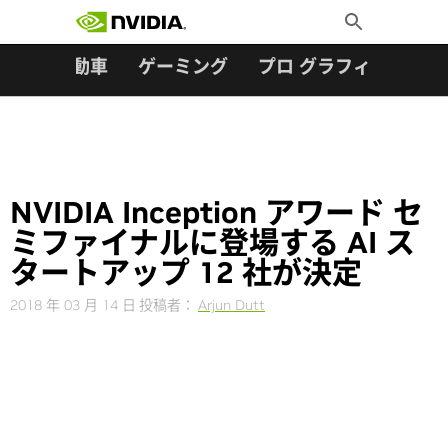
検索:
Skip
Toggle
to
Search
content
ター
自動車
ゲーミング
プロ グラフィックス
NVIDIA Inception アワード セ
ミファイナルに登場する AI ス
タートアップ 12 社が決定
2018 年 03 月 14 日
投稿者：
Arjun Dutt