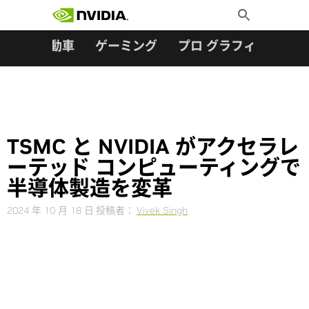
検索:
Skip
Toggle
to
Search
content
ター
自動車
ゲーミング
プロ グラフィックス
TSMC と NVIDIA がアクセラレ
ーテッド コンピューティングで
半導体製造を変革
2024 年 10 月 18 日
投稿者：
Vivek Singh