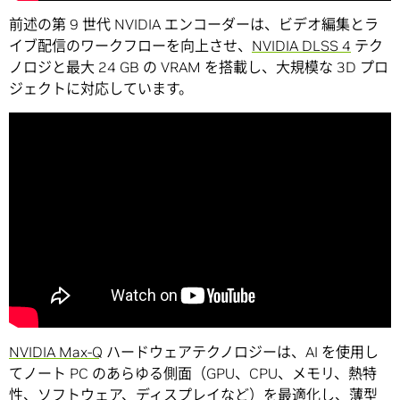
前述の第 9 世代 NVIDIA エンコーダーは、ビデオ編集とラ
イブ配信のワークフローを向上させ、
NVIDIA DLSS 4
テク
ノロジと最大 24 GB の VRAM を搭載し、大規模な 3D プロ
ジェクトに対応しています。
NVIDIA Max-Q
ハードウェアテクノロジーは、AI を使用し
てノート PC のあらゆる側面（GPU、CPU、メモリ、熱特
性、ソフトウェア、ディスプレイなど）を最適化し、薄型