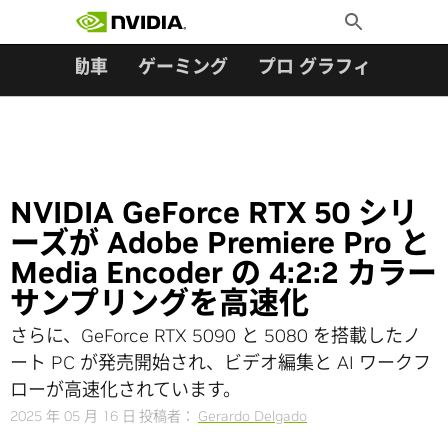
検索:
Skip
Toggle
to
Search
content
ター
自動車
ゲーミング
プロ グラフィックス
NVIDIA GeForce RTX 50 シリ
ーズが Adobe Premiere Pro と
Media Encoder の 4:2:2 カラー
サンプリングを高速化
さらに、GeForce RTX 5090 と 5080 を搭載したノ
ート PC が発売開始され、ビデオ編集と AI ワークフ
ローが高速化されています。
2025 年 05 月 16 日
投稿者：
Gerardo Delgado