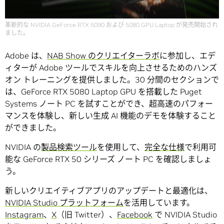
革新的な NVIDIA GeForce RTX 5090 および 5080 GPU Laptop が発売開始され
ました。
Adobe は、
NAB Show のクリエイターラボ
に参加し、エデ
ィターが Adobe ツールでスキルを向上させるためのハンズ
オン トレーニングを提供しました。30 分間のセクションで
は、GeForce RTX 5080 Laptop GPU を搭載した Puget
Systems ノート PC を試すことができ、超高速のパフォー
マンスを体験し、新しい生成 AI 機能のデモを体験すること
ができました。
NVIDIA の
製品検索ツール
を使用して、
完全な仕様
で利用可
能な GeForce RTX 50 シリーズ ノート PC を確認しましょ
う。
新しいクリエイティブアプリのアップデートと最適化は、
NVIDIA Studio プラットフォーム
を活用しています。
Instagram
、
X
（旧 Twitter）、
Facebook
で NVIDIA Studio