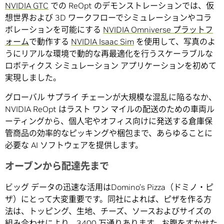
NVIDIA GTC
での ReOpt のデモンストレーションでは、仮
想世界および 3D ワークフローでシミュレーションやコラ
ボレーションを可能にする
NVIDIA Omniverse プラットフ
ォーム
で動作する
NVIDIA Isaac Sim
を使用して、写真のよ
うにリアルな環境で動的な再最適化を行うスケーラブルな
ロボティクス シミュレーション アプリケーションを初めて
実現しました。
グローバル サプライ チェーンが大規模な混乱に陥るなか、
NVIDIA ReOpt はラスト ワン マイルの配送のための車両ル
ーティングから、個人宅やオフィス向けに発送する倉庫保
管商品の効率的なピッキングや梱包まで、あらゆることに
必要な AI ソフトウェアを提供します。
オーブンから配達先まで
ビッグ データの迅速な活用はDomino’s Pizza（ドミノ・ピ
ザ）にとって大変重要です。同社によれば、ピザを作る方
法は、トッピング、生地、チーズ、ソースおよびサイズの
組み合わせにより、3400 万通りあります。お腹をすかせた