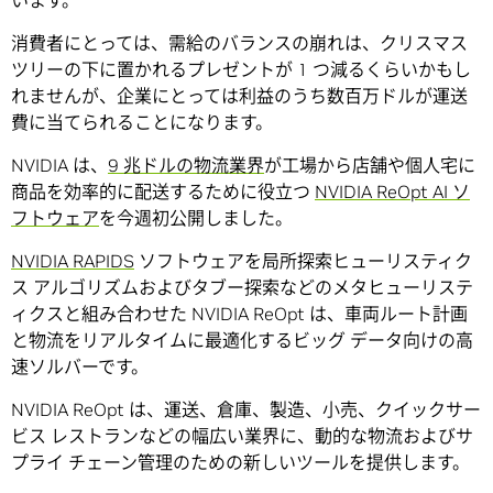
います。
消費者にとっては、需給のバランスの崩れは、クリスマス
ツリーの下に置かれるプレゼントが 1 つ減るくらいかもし
れませんが、企業にとっては利益のうち数百万ドルが運送
費に当てられることになります。
NVIDIA は、
9 兆ドルの物流業界
が工場から店舗や個人宅に
商品を効率的に配送するために役立つ
NVIDIA ReOpt AI ソ
フトウェア
を今週初公開しました。
NVIDIA RAPIDS
ソフトウェアを局所探索ヒューリスティク
ス アルゴリズムおよびタブー探索などのメタヒューリステ
ィクスと組み合わせた NVIDIA ReOpt は、車両ルート計画
と物流をリアルタイムに最適化するビッグ データ向けの高
速ソルバーです。
NVIDIA ReOpt は、運送、倉庫、製造、小売、クイックサー
ビス レストランなどの幅広い業界に、動的な物流およびサ
プライ チェーン管理のための新しいツールを提供します。