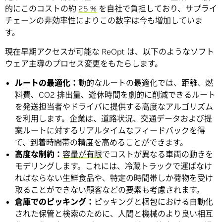
的にこのコストの約
25 %
を自社で負担しており、サプライ
チェーンの非効率性によりこの数字は今も増加していま
す。
現在早期アクセスが可能な ReOpt は、以下のようなソフト
ウェア主導のプロセス変更をもたらします。
ルートの最適化：
動的なルートの最適化では、距離、燃
料費、CO2 排出量、遊休時間を劇的に削減できるルート
を発送担当者やドライバに提供する高度なアルゴリズム
を利用します。企業は、道路状況、交通データおよび提
案ルートに対するリアルタイムなフィードバックを得
て、到着時間帯の精度を高めることができます。
高度な制約：
容量が有限
でコストが異なる車両の動きを
モデリングします。これには、冷蔵トラックで運ばなけ
ればならない生鮮食品や、特定の時間帯しか荷物を受け
取ることができない顧客などの要素も考慮されます。
倉庫でのピッキング：
ピッキングと梱包における自動化
された保管と検索のために、人間と機械のより良い相互