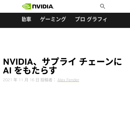
検索:
Skip
Toggle
to
Search
content
ター
自動車
ゲーミング
プロ グラフィックス
NVIDIA、サプライ チェーンに
AI をもたらす
2021 年 11 月 16 日
投稿者：
Alex Fender