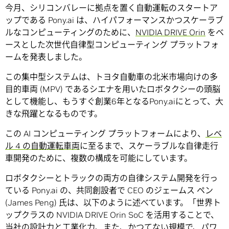
今月、シリコンバレーに拠点を置く自動運転のスタートア
ップである Pony.ai は、ハイパフォーマンスかつスケーラブ
ルなコンピューティングのために、
NVIDIA DRIVE Orin
をベ
ースとした次世代自律型コンピューティング プラットフォ
ームを発表しました。
この集中型システムは、トヨタ自動車の北米市場向けの多
目的車両 (MPV) であるシエナを用いたロボタクシーの頭脳
として機能し、もうすぐ創業6年となるPony.aiにとって、大
きな飛躍となるものです。
この AI コンピューティング プラットフォームにより、
レベ
ル 4 の自動運転車両
に至るまで、スケーラブルな自律走行
車開発のために、複数の構成を可能にしています。
ロボタクシーとトラックの両方の自律システム開発を行っ
ている Pony.ai の、共同創設者で CEO のジェームス ペン
(James Peng) 氏は、以下のように述べています。「世界ト
ップクラスの NVIDIA DRIVE Orin SoC を活用することで、
当社の設計力と工業化力、また、かつてない規模で、パワ