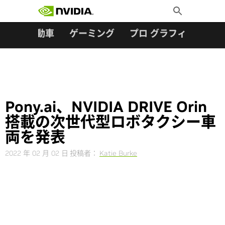
検索:
Skip
Toggle
to
Search
content
ター
自動車
ゲーミング
プロ グラフィックス
Pony.ai、NVIDIA DRIVE Orin
搭載の次世代型ロボタクシー車
両を発表
2022 年 02 月 02 日
投稿者：
Katie Burke