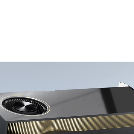
NVIDIA A40 GPU が、数百万人のアーティスト、デザ
グ、AI、VR/AR および演算ワークロードを加速
の制作と利用法を変化させています。現在の作業は、世界
とが多く、人々は高解像度のコンテンツをリモートで作業
し、膨大な演算リソースを必要としています。