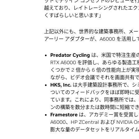
ットでデザイン コンセプトのレビューを行ってい
越えており、レイトレーシングされたエクス
くすばらしいと思います」
上記以外にも、世界的な建築事務所、メー
アーリー アダプターが、A6000 を活
Predator Cycling
は、米国で特注生産の
RTX A6000 を評価し、あらゆる
くつかで 2 倍から 6 倍の性能向上
ながら、ビデオ会議でそれを画面共有
HKS, Inc.
は大手建築設計事務所で、シ
ついてのフィードバックをほぼ即時に受け
ています。これにより、同事務所では
ンの構築を数分または数時間に短縮で
Framestore
は、アカデミー賞を受賞した
A6000、HP ZCentral および NVI
膨大な量のデータセットをリアルタイ