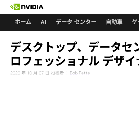
Skip
to
content
ホーム
AI
データ センター
自動車
ゲ
デスクトップ、データセ
ロフェッショナル デザイナー向
2020 年 10 月 07 日
投稿者：
Bob Pette