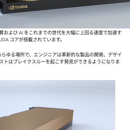
NVIDIA A40
によって、プロフェッショナルたちが、デスク
境で、これらの課題に対処し、エンタープライズ ワークロ
DIA Ampere アーキテクチャ
をベースにした、これらの GPU
および AI をこれまでの世代を大幅に上回る速度で加速す
 CUDA コアが搭載されています。
のあらゆる場所で、エンジニアは革新的な製品の開発、デザイ
ストはブレイクスルーを起こす発見ができるようになりま