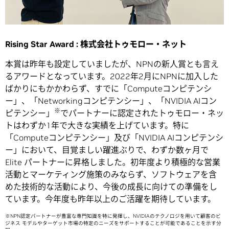
Rising Star Award : 株式会社トゥモロー・ネット
本賞は昨年も設定していましたが、NPNの新人賞とも言え
るアワードとなっています。2022年2月にNPNに加入した
ばかりにもかかわらず、すでに「Computeコンピテンシ
ー」、「Networkingコンピテンシー」、「NVIDIA AIコン
※
ピテンシー」
でパートナーに認定されたトゥモロー・ネッ
トはわずか1年で大きな実績を上げています。特に
「Computeコンピテンシー」及び「NVIDIA AIコンピテンシ
ー」において、目覚ましい躍進ぶりで、わずか数ヶ月で
Elite パートナーに昇格しました。初年度より積極的な営業
活動とマーケティング施策のみならず、ソフトウェアを含
めた技術的な活動により、今後の成長に向けての準備をし
ています。今年度も昨年以上のご活躍を期待しています。
※NPN認定パートナーが豊富な専門知識を特に発揮し、NVIDIAのテクノロジを用いて顧客のビ
ジネス モデルやターゲット市場の特定のニーズをサポートすることが可能であることを示す分