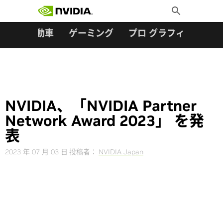
検索:
Skip
Toggle
to
Search
content
ター
自動車
ゲーミング
プロ グラフィックス
NVIDIA、「NVIDIA Partner
Network Award 2023」 を発
表
2023 年 07 月 03 日
投稿者：
NVIDIA Japan