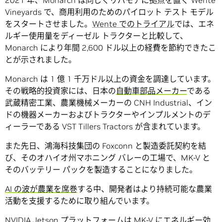
2021 年、Monarch は同じくリバモアに拠点を置く Wente
Vineyards で、商用利用のためのパイロット テスト モデル
をスタートさせました。
Wente でのトライアル
では、エネ
ルギー使用量をディーゼル トラクターと比較して、
Monarch により年間 2,600 ドル以上の経費を節約できたこ
とが示されました。
Monarch は 1 億 1 千万ドル以上の資金を調達しています。
その戦略的投資家には、日本の
自動車部品メーカー
である
武蔵精密工業、農業機械メーカーの CNH Industrial、イン
ドの機器メーカーおよびトラクターやインプルメントのデ
ィーラーである VST Tillers Tractors が含まれています。
また先日、鴻海科技集団の Foxconn と製造委託契約を結
び、そのオハイオ州マホニング バレーの工場で、MK-V と
そのバッテリー パックを製造することになりました。
AI の波が農業を席巻
する中、開発者はより持続可能な農業
活動を支援するために取り組んでいます。
NVIDIA Jetson プラットフォームは MK-V にエネルギー効