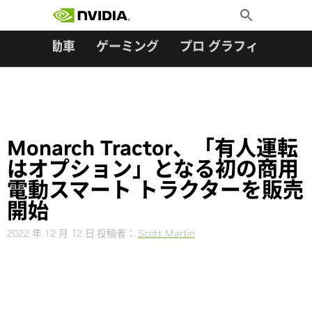
検索:
Skip
Toggle
to
Search
content
ター
自動車
ゲーミング
プロ グラフィックス
Monarch Tractor、「有人運転
はオプション」となる初の商用
電動スマート トラクターを販売
開始
2022 年 12 月 12 日
投稿者：
Scott Martin