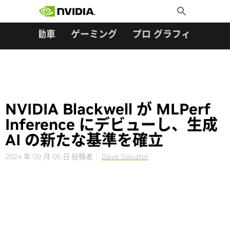
検索:
Skip
Toggle
to
Search
content
ター
自動車
ゲーミング
プロ グラフィックス
NVIDIA Blackwell が MLPerf
Inference にデビューし、生成
AI の新たな基準を確立
2024 年 09 月 05 日
投稿者：
Dave Salvator