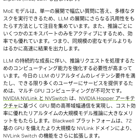
MoE モデルは、単一の展開で幅広い質問に答え、多様なタ
スクを実行できるため、LLM の展開にさらなる汎用性をも
たらす方法として注目を集めています。また、推論ごとに
いくつかのエキスパートのみをアクティブにするため、効
率でも優れています。つまり、同規模の密なモデルよりも
はるかに高速に結果を出力します。
LLM の持続的な成長に伴い、推論リクエストを処理するた
めのコンピューティング能力を強化する必要性が高まって
います。今日の LLM のリアルタイムのレイテンシ要件を満
たし、できる限り多くのユーザーにサービスを提供するた
めは、マルチ GPU コンピューティングが不可欠です。
NVIDIA NVLink と NVSwitch
は、
NVIDIA Hopper アーキテ
クチャ
に基づく GPU 間の高帯域幅通信を実現し、コスト効
率に優れたリアルタイムの大規模モデル推論に大きなメリ
ットをもたらします。Blackwell プラットフォームは、72
基の GPU を備えたより大規模な NVLink ドメインにより、
NVLink Switch の機能をさらに拡張します。