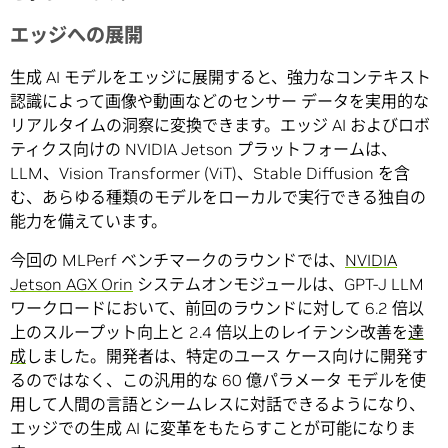
エッジへの展開
生成 AI モデルをエッジに展開すると、強力なコンテキスト
認識によって画像や動画などのセンサー データを実用的な
リアルタイムの洞察に変換できます。エッジ AI およびロボ
ティクス向けの NVIDIA Jetson プラットフォームは、
LLM、Vision Transformer (ViT)、Stable Diffusion を含
む、あらゆる種類のモデルをローカルで実行できる独自の
能力を備えています。
今回の MLPerf ベンチマークのラウンドでは、
NVIDIA
Jetson AGX Orin
システムオンモジュールは、GPT-J LLM
ワークロードにおいて、前回のラウンドに対して 6.2 倍以
上のスループット向上と 2.4 倍以上のレイテンシ改善を
達
成
しました。開発者は、特定のユース ケース向けに開発す
るのではなく、この汎用的な 60 億パラメータ モデルを使
用して人間の言語とシームレスに対話できるようになり、
エッジでの生成 AI に変革をもたらすことが可能になりま