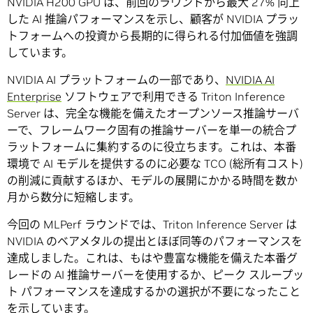
NVIDIA H200 GPU は、前回のラウンドから最大 27% 向上
した AI 推論パフォーマンスを示し、顧客が NVIDIA プラッ
トフォームへの投資から長期的に得られる付加価値を強調
しています。
NVIDIA AI プラットフォームの一部であり、
NVIDIA AI
Enterprise
ソフトウェアで利用できる Triton Inference
Server は、完全な機能を備えたオープンソース推論サーバ
ーで、フレームワーク固有の推論サーバーを単一の統合プ
ラットフォームに集約するのに役立ちます。これは、本番
環境で AI モデルを提供するのに必要な TCO (総所有コスト)
の削減に貢献するほか、モデルの展開にかかる時間を数か
月から数分に短縮します。
今回の MLPerf ラウンドでは、Triton Inference Server は
NVIDIA のベアメタルの提出とほぼ同等のパフォーマンスを
達成しました。これは、もはや豊富な機能を備えた本番グ
レードの AI 推論サーバーを使用するか、ピーク スループッ
ト パフォーマンスを達成するかの選択が不要になったこと
を示しています。