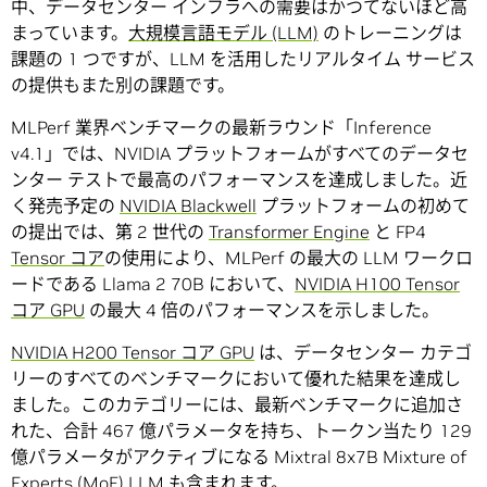
中、データセンター インフラへの需要はかつてないほど高
まっています。
大規模言語モデル (LLM)
のトレーニングは
課題の 1 つですが、LLM を活用したリアルタイム サービス
の提供もまた別の課題です。
MLPerf 業界ベンチマークの最新ラウンド「Inference
v4.1」では、NVIDIA プラットフォームがすべてのデータセ
ンター テストで最高のパフォーマンスを達成しました。近
く発売予定の
NVIDIA Blackwell
プラットフォームの初めて
の提出では、第 2 世代の
Transformer Engine
と FP4
Tensor コア
の使用により、MLPerf の最大の LLM ワークロ
ードである Llama 2 70B において、
NVIDIA H100 Tensor
コア GPU
の最大 4 倍のパフォーマンスを示しました。
NVIDIA H200 Tensor コア GPU
は、データセンター カテゴ
リーのすべてのベンチマークにおいて優れた結果を達成し
ました。このカテゴリーには、最新ベンチマークに追加さ
れた、合計 467 億パラメータを持ち、トークン当たり 129
億パラメータがアクティブになる Mixtral 8x7B Mixture of
Experts (MoE) LLM も含まれます。