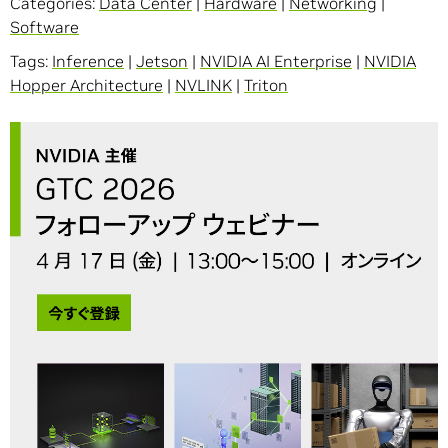
Categories:
Data Center
|
Hardware
|
Networking
|
Software
Tags:
Inference
|
Jetson
|
NVIDIA AI Enterprise
|
NVIDIA
Hopper Architecture
|
NVLINK
|
Triton