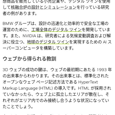
想商品を販売している小売企業や、デジタル ツインを使用
して
核融合炉の設計とシミュレーション
を行っている研究
者の例があります。
BMW グループは、設計の迅速化と効率的で安全な工場の
運営のために、
工場全体のデジタル ツイン
を開発していま
す。また、NVIDIA は、研究者による気候変動調査および解
決に役立つ、
地球のデジタル ツイン
を実現するための AI ス
ーパーコンピュータを構築しています。
ウェブから得られる教訓
3D ウェブの成功の鍵は、ウェブの最初期にあたる 1993 年
の出来事からわかります。その出来事とは、標準化された
オープンなウェブ ページ記述方法である HyperText
Markup Language (HTML) の導入です。HTML が採用され
ていなかったら、ウェブ上に孤立したエリアが散在し、そ
れぞれがエリア内でのみ接続し合うような状況になってい
たことでしょう。