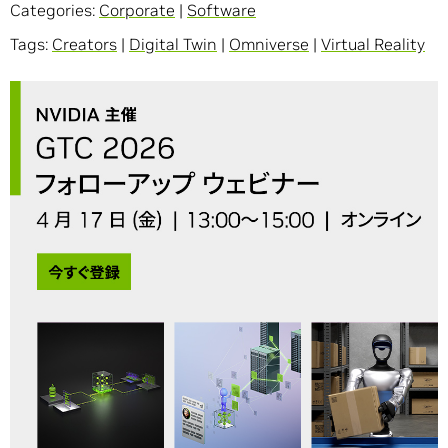
Categories:
Corporate
|
Software
Tags:
Creators
|
Digital Twin
|
Omniverse
|
Virtual Reality