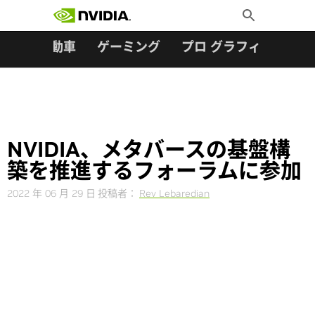
検索:
Skip
Toggle
to
Search
content
ター
自動車
ゲーミング
プロ グラフィックス
NVIDIA、メタバースの基盤構
築を推進するフォーラムに参加
2022 年 06 月 29 日
投稿者：
Rev Lebaredian