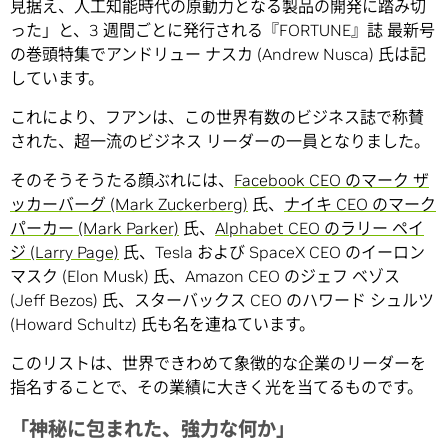
見据え、人工知能時代の原動力となる製品の開発に踏み切
った」と、3 週間ごとに発行される『FORTUNE』誌 最新号
の巻頭特集でアンドリュー ナスカ (Andrew Nusca) 氏は記
しています。
これにより、フアンは、この世界有数のビジネス誌で称賛
された、超一流のビジネス リーダーの一員となりました。
そのそうそうたる顔ぶれには、
Facebook CEO のマーク ザ
ッカーバーグ (Mark Zuckerberg)
氏、
ナイキ CEO のマーク
パーカー (Mark Parker)
氏、
Alphabet CEO のラリー ペイ
ジ (Larry Page)
氏、Tesla および SpaceX CEO のイーロン
マスク (Elon Musk) 氏、Amazon CEO のジェフ ベゾス
(Jeff Bezos) 氏、スターバックス CEO のハワード シュルツ
(Howard Schultz) 氏も名を連ねています。
このリストは、世界できわめて象徴的な企業のリーダーを
指名することで、その業績に大きく光を当てるものです。
「神秘に包まれた、強力な何か」