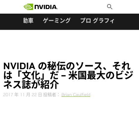
検索:
Skip
Toggle
to
Search
content
ター
自動車
ゲーミング
プロ グラフィックス
NVIDIA の秘伝のソース、それ
は「文化」だ – 米国最大のビジ
ネス誌が紹介
2017 年 11 月 22 日
投稿者：
Brian Caulfield