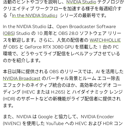
活動のヒントやコツを説明し、
NVIDIA Studio
テクノロジが
クリエイティブ ワークフローを加速する様子を毎週紹介す
る「
In the NVIDIA Studio
」シリーズの最新号です。
In the NVIDIA Studio は、Open Broadcaster Software
(
OBS
) Studio の 10 周年と OBS 28.0 ソフトウェア リリー
スを歓迎します。さらに、人気の配信者の
WATCHHOLLIE
が OBS と GeForce RTX 3080 GPU を搭載した 1 台の PC
環境で、どうやってライブ配信をレベルアップさせている
のかを紹介します。
本日以降に提供される OBS のリリースでは、AI を活用した
NVIDIA Broadcast
のバーチャル背景とルーム エコー除去
エフェクトのネイティブ統合のほか、高効率のビデオ コー
ディング (HEVC または H.265) と ハイダイナミック レンジ
(HDR) のサポートなどの新機能がライブ配信者に提供され
ます。
また、NVIDIA は Google と協力して、NVIDIA Encoder
(NVENC) を使用した YouTube への HEVC および HDR コン