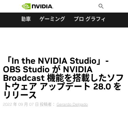
検索:
Skip
Toggle
to
Search
content
ター
自動車
ゲーミング
プロ グラフィックス
「In the NVIDIA Studio」-
OBS Studio が NVIDIA
Broadcast 機能を搭載したソフ
トウェア アップデート 28.0 を
リリース
2022 年 09 月 07 日
投稿者：
Gerardo Delgado