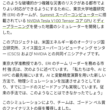
このような破壊的かつ複雑な災害のリスクがある都市でよ
りよい対応ができるようにするために、東京大学地震研究
所 (ERI) のチームが、
Summit スーパーコンピューター
に搭
載されている
NVIDIA Tesla V100 Tensor コア GPU
と
ディ
ープラーニング
を使った地震のシミュレーターを開発しま
した。
このプロジェクトは、米国エネルギー省のオークリッジ国
立研究所、スイス国立スーパーコンピューティング センタ
ー (CSCS) および NVIDIA との共同イニシアティブです。
東京大学准教授であり、ERI のチーム リーダーを務める市
村 強 氏は、次のように述べています。「私たちは今、AI と
HPC の最先端にいます。AI と変動精度演算を用いた新しい
方法で、物理シミュレーションを加速させようとしてお
り、すでにコードのスピードアップも実現しています。従
来の手法では、このようなことはできなかったでしょう」
このシミュレーションにより、チームは、ゴードン ベル賞
のファイナリストの座を獲得しました。