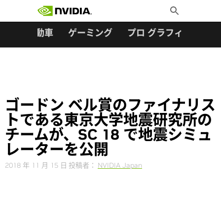
検索:
Skip
Toggle
to
Search
content
ター
自動車
ゲーミング
プロ グラフィックス
ゴードン ベル賞のファイナリス
トである東京大学地震研究所の
チームが、SC 18 で地震シミュ
レーターを公開
2018 年 11 月 15 日
投稿者：
NVIDIA Japan