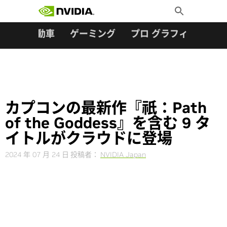
検索:
Skip
Toggle
to
Search
content
ター
自動車
ゲーミング
プロ グラフィックス
カプコンの最新作『祇：Path
of the Goddess』を含む 9 タ
イトルがクラウドに登場
2024 年 07 月 24 日
投稿者：
NVIDIA Japan