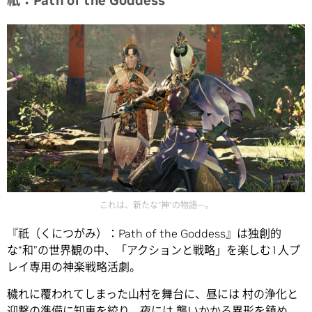
祇：Path of the Goddess
これは、新たな”神”の物語―。
『祇（くにつがみ）：Path of the Goddess』は独創的
な“和”の世界観の中、「アクションと戦略」を楽しむ1人プ
レイ専用の神楽戦略活劇。
穢れに覆われてしまった山村を舞台に、昼には 村の浄化と
迎撃の準備に知恵を絞り、夜には 襲いかかる異形を鎮め、