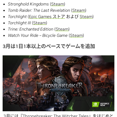
Stronghold Kingdoms
(
Steam
)
Tomb Raider: The Last Revelation
(
Steam
)
Torchlight
(
Epic Games ストア
および
Steam
)
Torchlight III
(
Steam
)
Trine: Enchanted Edition
(
Steam
)
Watch Your Ride – Bicycle Game
(
Steam
)
3月は1日1本以上のペースでゲームを追加
3月には『Thronebreaker: The Witcher Tales』をはじめと