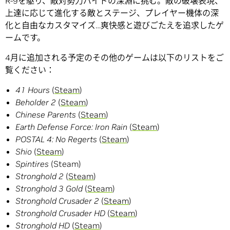
R-9を駆り、敵対勢力バイドの深淵に挑む。敵の破壊表現、
上達に応じて進化する敵とステージ、プレイヤー機体の深
化と自由なカスタマイズ…爽快感と遊びごたえを追求したゲ
ームです。
4月に追加される予定のその他のゲームは以下のリストをご
覧ください：
41 Hours
(
Steam
)
Beholder 2
(
Steam
)
Chinese Parents
(
Steam
)
Earth Defense Force: Iron Rain
(
Steam
)
POSTAL 4: No Regerts
(
Steam
)
Shio
(
Steam
)
Spintires
(Steam)
Stronghold 2
(
Steam
)
Stronghold 3 Gold
(
Steam
)
Stronghold Crusader 2
(
Steam
)
Stronghold Crusader HD
(
Steam
)
Stronghold HD
(
Steam
)