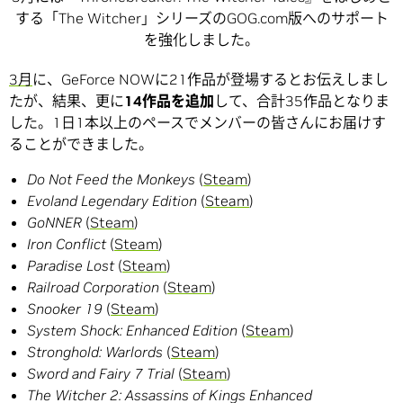
する「The Witcher」シリーズのGOG.com版へのサポート
を強化しました。
3月
に、GeForce NOWに21作品が登場するとお伝えしまし
たが、結果、更に
14作品を追加
して、合計35作品となりま
した。1日1本以上のペースでメンバーの皆さんにお届けす
ることができました。
Do Not Feed the Monkeys
(
Steam
)
Evoland Legendary Edition
(
Steam
)
GoNNER
(
Steam
)
Iron Conflict
(
Steam
)
Paradise Lost
(
Steam
)
Railroad Corporation
(
Steam
)
Snooker 19
(
Steam
)
System Shock: Enhanced Edition
(
Steam
)
Stronghold: Warlords
(
Steam
)
Sword and Fairy 7 Trial
(
Steam
)
The Witcher 2: Assassins of Kings Enhanced