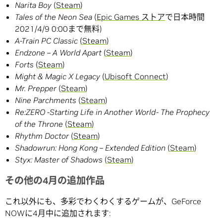
Narita Boy
(
Steam
)
Tales of the Neon Sea
(
Epic Games ストア
で日本時間
2021/4/9 0:00まで無料)
A-Train PC Classic
(
Steam
)
Endzone – A World Apart
(
Steam
)
Forts
(
Steam
)
Might & Magic X Legacy
(
Ubisoft Connect
)
Mr. Prepper
(
Steam
)
Nine Parchments
(
Steam
)
Re:ZERO -Starting Life in Another World- The Prophecy
of the Throne
(
Steam
)
Rhythm Doctor
(
Steam
)
Shadowrun: Hong Kong – Extended Edition
(
Steam
)
Styx: Master of Shadows
(
Steam
)
その他の4月の追加作品
これ以外にも、多彩でわくわくするゲームが、GeForce
NOWに4月中に追加されます: