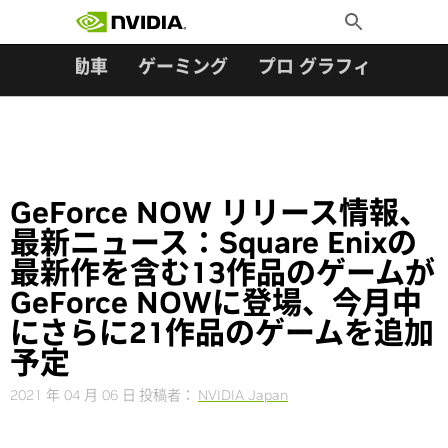
検索:
Skip
Toggle
to
Search
content
ター
自動車
ゲーミング
プロ グラフィックス
GeForce NOW リリース情報、
最新ニュース：Square Enixの
最新作を含む13作品のゲームが
GeForce NOWに登場、今月中
にさらに21作品のゲームを追加
予定
2021 年 04 月 06 日
投稿者：
NVIDIA Japan