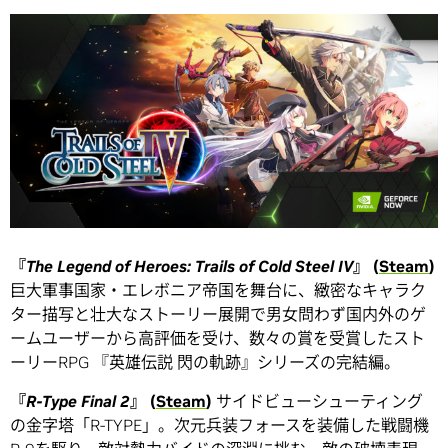
『
The Legend of Heroes: Trails of Cold Steel IV
』 (
Steam
)
巨大軍事国家・エレボニア帝国を舞台に、緻密なキャラク
ター描写と壮大なストーリー展開で男女問わず国内外のゲ
ームユーザーから高評価を受け、数々の賞を受賞したスト
ーリーRPG 『英雄伝説 閃の軌跡』シリーズの完結編。
『
R-Type Final 2
』 (
Steam
)
サイドビューシューティング
の金字塔「R-TYPE」。次元兵装フォースを装備した戦闘機