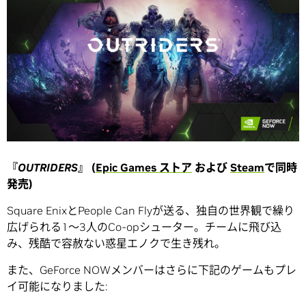
『
OUTRIDERS
』 (
Epic Games ストア
および
Steam
で同時
発売)
Square EnixとPeople Can Flyが送る、独自の世界観で繰り
広げられる1～3人のCo-opシューター。チームに飛び込
み、残酷で容赦ない惑星エノクで生き残れ。
また、GeForce NOWメンバーはさらに下記のゲームもプレ
イ可能になりました: