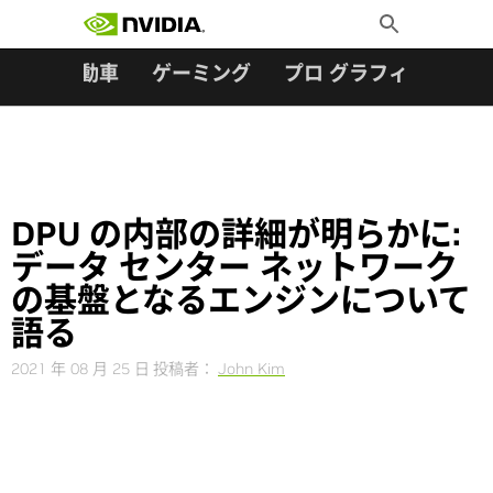
検索:
Skip
Toggle
to
Search
content
ター
自動車
ゲーミング
プロ グラフィックス
DPU の内部の詳細が明らかに:
データ センター ネットワーク
の基盤となるエンジンについて
語る
2021 年 08 月 25 日
投稿者：
John Kim