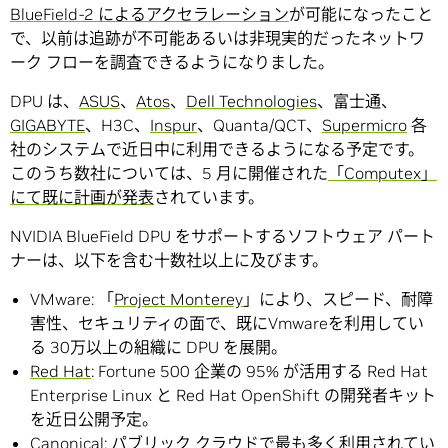
BlueField-2 によるアクセラレーション
が可能になったこと
で、以前は追跡が不可能あるいは非現実的だったネットワ
ーク フローを調査できるようになりました。
DPU は、
ASUS
、
Atos
、
Dell Technologies
、富士通、
GIGABYTE
、H3C、
Inspur
、Quanta/QCT、
Supermicro
各
社のシステムで近日中に利用できるようになる予定です。
このうち数社については、5 月に開催された
「Computex」
にて既に計画が発表
されています。
NVIDIA BlueField DPU をサポートするソフトウェア パート
ナーは、以下を含む十数社以上に及びます。
VMware: 「
Project Monterey
」により、スピード、耐障
害性、セキュリティの面で、既にVmwareを利用してい
る 30万以上の組織に DPU を展開。
Red Hat
: Fortune 500 企業の 95% が活用する Red Hat
Enterprise Linux と Red Hat OpenShift の開発者キット
を近日公開予定。
Canonical
: パブリック クラウドで最も多く利用されてい