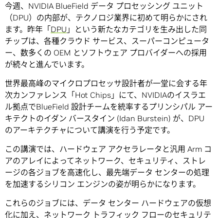
今週、NVIDIA BlueField データ プロセッシング ユニット
（DPU）の内部が、テクノロジ業界に初めて明らかにされ
ます。昨年「
DPU
」という新たなカテゴリを生み出した同
チップは、各種クラウド サービス、スーパーコンピュータ
ー、数多くの OEM とソフトウェア プロバイダーへの採用
が続々と進んでいます。
世界最高峰のマイクロプロセッサ設計者が一堂に会する年
次カンファレンス「Hot Chips」にて、NVIDIAのイスラエ
ル拠点でBlueField 設計チームを統率するプリンシパル アー
キテクトのイダン バースタイン (Idan Burstein) が、DPU
のアーキテクチャについて講演を行う予定です。
この講演では、ハードウェア アクセラレータと汎用 Arm コ
アのアレイによってネットワーク、セキュリティ、ストレ
ージの各ジョブを高速化し、最先端データ センターの処理
を加速するシリコン エンジンの姿が明らかになります。
これらのジョブには、データ センター ハードウェアの仮想
化に加え、ネットワーク トラフィック フローのセキュリテ