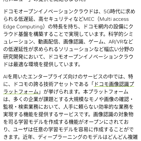
ドコモオープンイノベーションクラウドは、5G時代に求め
られる低遅延、高セキュリティなどMEC（Multi access
Edge Computing）の特長を持ち、ドコモ網内の設備にク
ラウド基盤を構築することで実現しています。科学的シミ
ュレーション、動画配信、画像認識、ゲーム、AR/VRなど
の低遅延性が求められるソリューションなど幅広い分野の
研究開発において、ドコモオープンイノベーションクラウ
ドは最適な環境を提供しています。
AIを用いたエンタープライズ向けのサービスの中では、特
に、ドコモの誇る技術アセットである「
ドコモ画像認識プ
ラットフォーム
」が挙げられます。本プラットフォーム
は、多くの企業が課題とする大規模なモノや画像の確認・
監視・検索業務において、人手に頼らない効率的な業務を
実現する機能を提供するサービスです。画像認識の対象物
を司る学習モデルを作成する機能がオープンにされてお
り、ユーザは任意の学習モデルを容易に作成することがで
きます。近年、ディープラーニングのモデルはどんどん複雑