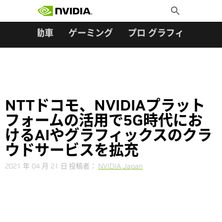
検索:
Skip
Toggle
to
Search
content
ター
自動車
ゲーミング
プロ グラフィックス
NTTドコモ、NVIDIAプラット
フォームの活用で5G時代にお
けるAIやグラフィックスのクラ
ウドサービスを拡充
2021 年 04 月 21 日
投稿者：
NVIDIA Japan