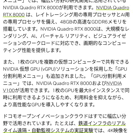
メニュー」では、幅広い分野の研究開発に活用されている
NVIDIA Quadro RTX 8000が利用できます。
NVIDIA Quadro
RTX 8000
は、レイトレーシング用の専用プロセッサとAI用
の専用プロセッサを備え、48GBの高速なGDDR6メモリを
搭載しています。NVIDIA Quadro RTX 8000は、大規模なレ
ンダリング、AI、バーチャル リアリティ、ビジュアライゼ
ーションのワークロードに対応でき、画期的なコンピュー
ティング性能を提供します。
また、1枚のGPUを複数の仮想コンピューターで共有できる
NVIDIA 仮想 GPU (vGPU)ソリューションを採用した「GPU
分割利用メニュー」も追加されました。「GPU分割利用メ
ニュー」では、NVIDIA Quadro RTX 8000および
NVIDIA
V100
が活用できます。1枚のGPUを最大8インスタンスで同
時に利用できるようになるため、利用料金を抑えながら、
より高性能なGPUを導入しやすくなります。
ドコモオープンイノベーションクラウドはすでに幅広い分
野で活用されています。たとえば、
鉄道インフラのリアル
タイム遠隔・自動監視システムの実証実験
では、4K映像を