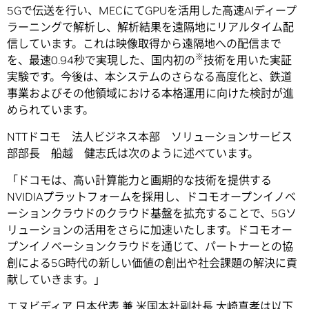
5Gで伝送を行い、MECにてGPUを活用した高速AIディープ
ラーニングで解析し、解析結果を遠隔地にリアルタイム配
信しています。これは映像取得から遠隔地への配信まで
※
を、最速0.94秒で実現した、国内初の
技術を用いた実証
実験です。今後は、本システムのさらなる高度化と、鉄道
事業およびその他領域における本格運用に向けた検討が進
められています。
NTTドコモ 法人ビジネス本部 ソリューションサービス
部部長 船越 健志氏は次のように述べています。
「ドコモは、高い計算能力と画期的な技術を提供する
NVIDIAプラットフォームを採用し、ドコモオープンイノベ
ーションクラウドのクラウド基盤を拡充することで、5Gソ
リューションの活用をさらに加速いたします。ドコモオー
プンイノベーションクラウドを通じて、パートナーとの協
創による5G時代の新しい価値の創出や社会課題の解決に貢
献していきます。」
エヌビディア 日本代表 兼 米国本社副社長 大崎真孝は以下